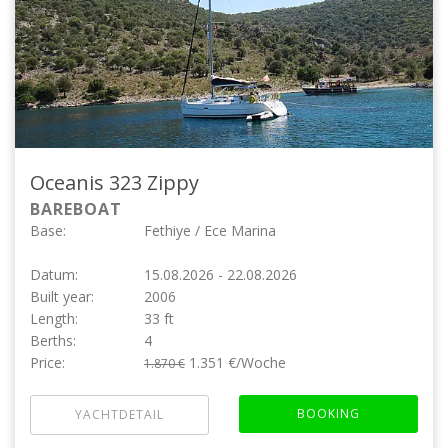
Oceanis 323
Zippy
BAREBOAT
Base:
Fethiye / Ece Marina
Datum:
15.08.2026 - 22.08.2026
Built year:
2006
Length:
33 ft
Berths:
4
Price:
1.351 €/Woche
1.870 €
BOOKING
YACHTDETAIL