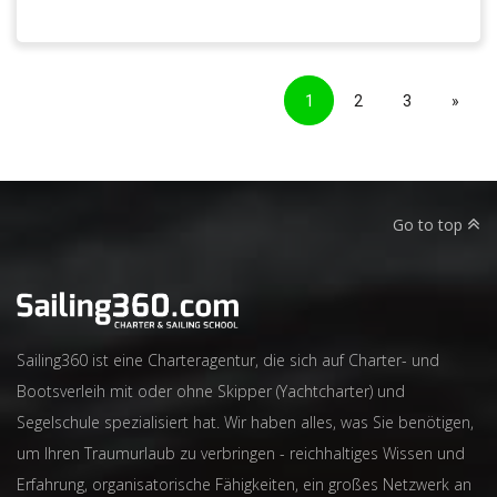
1
2
3
»
Go to top
Sailing360 ist eine Charteragentur, die sich auf Charter- und
Bootsverleih mit oder ohne Skipper (Yachtcharter) und
Segelschule spezialisiert hat. Wir haben alles, was Sie benötigen,
um Ihren Traumurlaub zu verbringen - reichhaltiges Wissen und
Erfahrung, organisatorische Fähigkeiten, ein großes Netzwerk an