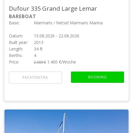
Dufour 335 Grand Large
Lemar
BAREBOAT
Base:
Marmaris / Netsel Marmaris Marina
Datum:
15.08.2026 - 22.08.2026
Built year:
2013
Length:
34 ft
Berths:
4
Price:
1.400 €/Woche
2.000 €
BOOKING
YACHTDETAIL