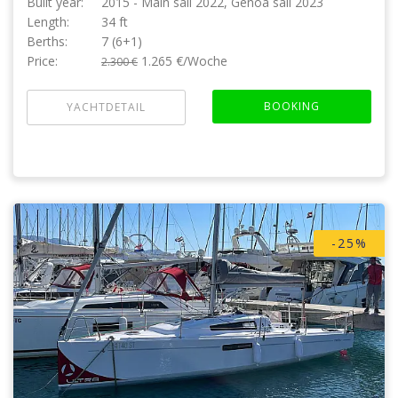
Built year:
2015 - Main sail 2022, Genoa sail 2023
Length:
34 ft
Berths:
7 (6+1)
Price:
1.265 €/Woche
2.300 €
BOOKING
YACHTDETAIL
-25%