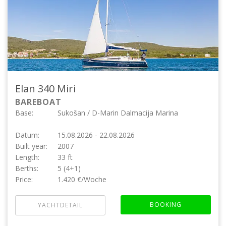
Elan 340
Miri
BAREBOAT
Base:
Sukošan / D-Marin Dalmacija Marina
Datum:
15.08.2026 - 22.08.2026
Built year:
2007
Length:
33 ft
Berths:
5 (4+1)
Price:
1.420 €/Woche
BOOKING
YACHTDETAIL