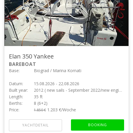
Elan 350
Yankee
BAREBOAT
Base:
Biograd / Marina Kornati
Datum:
15.08.2026 - 22.08.2026
Built year:
2012 ( new sails - September 2022/new engine 2023/ new upholstery 2024 )
Length:
35 ft
Berths:
8 (6+2)
Price:
1.203 €/Woche
1.850 €
BOOKING
YACHTDETAIL