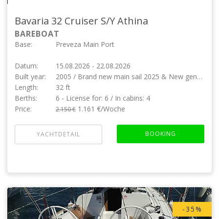
Bavaria 32 Cruiser
S/Y Athina
BAREBOAT
Base:
Preveza Main Port
Datum:
15.08.2026 - 22.08.2026
Built year:
2005 / Brand new main sail 2025 & New genoa 2018
Length:
32 ft
Berths:
6 - License for: 6 / In cabins: 4
Price:
1.161 €/Woche
2.150 €
BOOKING
YACHTDETAIL
-35%