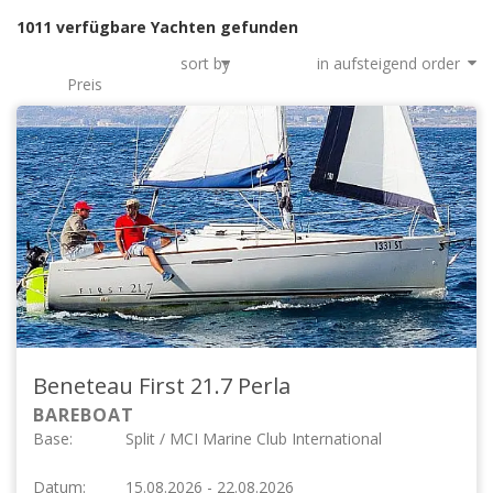
1011 verfügbare Yachten gefunden
Zeige Seite:
sort by
in
previous page
of
85
next page
Beneteau First 21.7
Perla
BAREBOAT
Base:
Split / MCI Marine Club International
Datum:
15.08.2026 - 22.08.2026