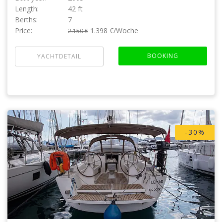
Length:
42 ft
Berths:
7
Price:
1.398 €/Woche
2.150 €
BOOKING
YACHTDETAIL
-30%