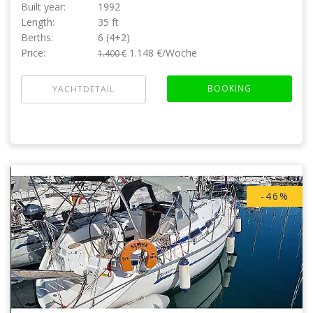
Built year:
1992
Length:
35 ft
Berths:
6 (4+2)
Price:
1.148 €/Woche
1.400 €
BOOKING
YACHTDETAIL
-46%