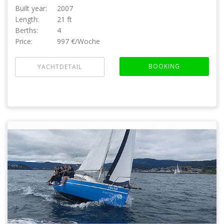
Built year:
2007
Length:
21 ft
Berths:
4
Price:
997 €/Woche
BOOKING
YACHTDETAIL