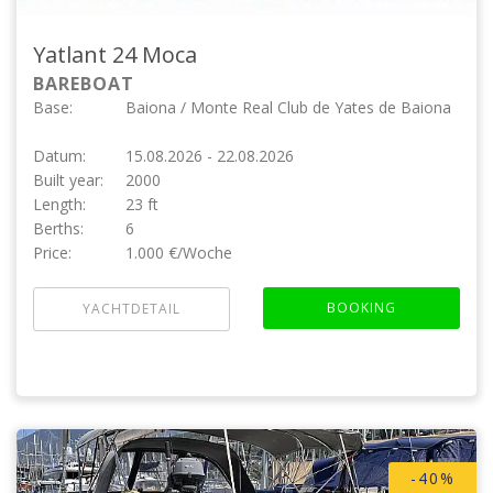
Yatlant 24
Moca
BAREBOAT
Base:
Baiona / Monte Real Club de Yates de Baiona
Datum:
15.08.2026 - 22.08.2026
Built year:
2000
Length:
23 ft
Berths:
6
Price:
1.000 €/Woche
BOOKING
YACHTDETAIL
-40%