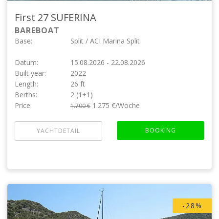
First 27
SUFERINA
BAREBOAT
Base:
Split / ACI Marina Split
Datum:
15.08.2026 - 22.08.2026
Built year:
2022
Length:
26 ft
Berths:
2 (1+1)
Price:
1.275 €/Woche
1.700 €
BOOKING
YACHTDETAIL
-28%