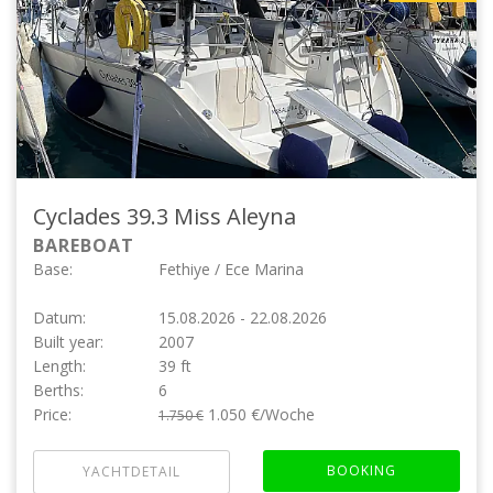
Cyclades 39.3
Miss Aleyna
BAREBOAT
Base:
Fethiye / Ece Marina
Datum:
15.08.2026 - 22.08.2026
Built year:
2007
Length:
39 ft
Berths:
6
Price:
1.050 €/Woche
1.750 €
BOOKING
YACHTDETAIL