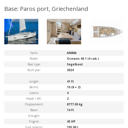
Base: Paros port, Griechenland
Yacht:
ANIMA
Model:
Oceanis 40.1 (4 cab.)
Boat type:
Segelboot
Built year:
2024
Length:
41 ft
Berths:
10 (8 + 2)
Cabins:
4
Heads / WC:
2
Displacement:
8777.00 kg
Beam:
14 ft
Draught:
Engine:
45 HP
Fuel capacity:
195.00 l