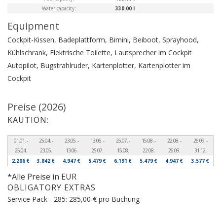
Water capacity:
330.00 l
Equipment
Cockpit-Kissen, Badeplattform, Bimini, Beiboot, Sprayhood,
Kühlschrank, Elektrische Toilette, Lautsprecher im Cockpit
Autopilot, Bugstrahlruder, Kartenplotter, Kartenplotter im
Cockpit
Preise (2026)
KAUTION:
01.01. -
25.04. -
23.05. -
13.06. -
25.07. -
15.08. -
22.08. -
26.09. -
25.04.
23.05.
13.06.
25.07.
15.08.
22.08.
26.09.
31.12.
2.206 €
3.842 €
4.947 €
5.479 €
6.191 €
5.479 €
4.947 €
3.577 €
*Alle Preise in EUR
OBLIGATORY EXTRAS
Service Pack - 285: 285,00 € pro Buchung