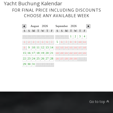
Yacht Buchung Kalendar
FOR FINAL PRICE INCLUDING DISCOUNTS
CHOOSE ANY AVAILABLE WEEK
August
2026
September
2026
S
S
M
T
W
T
F
S
S
M
T
W
T
F
25
26
27
28
29
30
31
29
30
31
1
2
3
4
1
2
3
4
5
6
7
5
6
7
8
9
10
11
8
9
10
11
12
13
14
12
13
14
15
16
17
18
15
16
17
18
19
20
21
19
20
21
22
23
24
25
22
23
24
25
26
27
28
26
27
28
29
30
1
2
29
30
31
1
2
3
4
Go to top