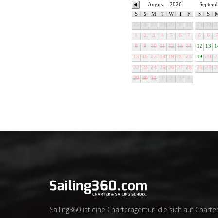
August
2026
Septem
S
S
M
T
W
T
F
S
S
25
26
27
28
29
30
31
29
30
3
1
2
3
4
5
6
7
5
6
8
9
10
11
12
13
14
12
13
1
15
16
17
18
19
20
21
19
20
2
22
23
24
25
26
27
28
26
27
2
29
30
31
1
2
3
4
Sailing360 ist eine Charteragentur, die sich auf Charter