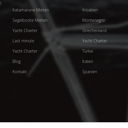
)
Katamarane Mieten
Kroatien
Segelboote Mieten
Montenegro
Yacht Charter
Griechenland
Last minute
Yacht Charter
Yacht Charter
Türkei
Blog
Italien
Kontakt
Spanien