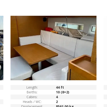
Length:
44 ft
Berths:
10 (8+2)
Cabins:
4
Heads / WC:
2
Displacement:
8561.00 kg