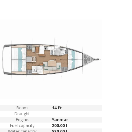
Beam:
14 ft
Draught:
Engine:
Yanmar
Fuel capacity:
200.00 l
Water capacity:
530.00 l