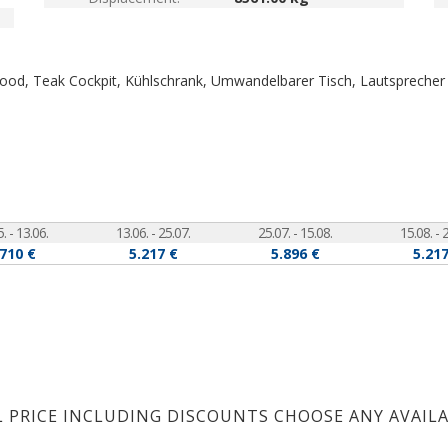
yhood, Teak Cockpit, Kühlschrank, Umwandelbarer Tisch, Lautsprecher
. - 13.06.
13.06. - 25.07.
25.07. - 15.08.
15.08. - 
.710 €
5.217 €
5.896 €
5.217
L PRICE INCLUDING DISCOUNTS CHOOSE ANY AVAIL