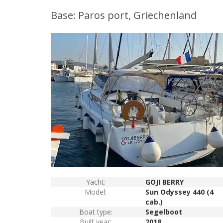
Base: Paros port, Griechenland
Yacht:
GOJI BERRY
Model:
Sun Odyssey 440 (4
cab.)
Boat type:
Segelboot
Built year:
2018