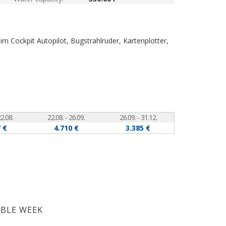
 im Cockpit
Autopilot, Bugstrahlruder, Kartenplotter,
22.08.
22.08. - 26.09.
26.09. - 31.12.
 €
4.710 €
3.385 €
ABLE WEEK