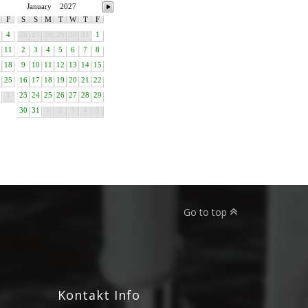
January
2027
F
S
S
M
T
W
T
F
4
26
27
28
29
30
31
1
11
2
3
4
5
6
7
8
18
9
10
11
12
13
14
15
25
16
17
18
19
20
21
22
1
23
24
25
26
27
28
29
30
31
1
2
3
4
5
Go to top
Kontakt Info