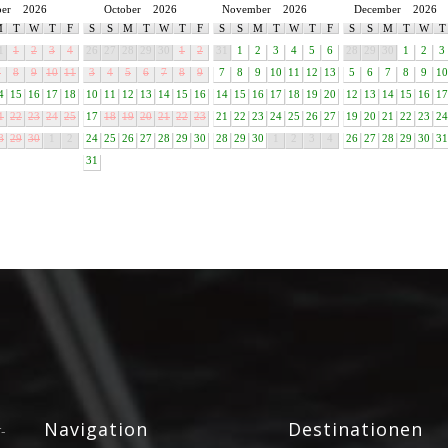
ber
2026
October
2026
November
2026
December
2026
M
T
W
T
F
S
S
M
T
W
T
F
S
S
M
T
W
T
F
S
S
M
T
W
T
1
1
2
3
4
26
27
28
29
30
1
2
31
1
2
3
4
5
6
28
29
30
1
2
3
7
8
9
10
11
3
4
5
6
7
8
9
7
8
9
10
11
12
13
5
6
7
8
9
10
4
15
16
17
18
10
11
12
13
14
15
16
14
15
16
17
18
19
20
12
13
14
15
16
17
1
22
23
24
25
17
18
19
20
21
22
23
21
22
23
24
25
26
27
19
20
21
22
23
24
8
29
30
1
2
24
25
26
27
28
29
30
28
29
30
1
2
3
4
26
27
28
29
30
31
31
Navigation
Destinationen
-