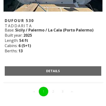
DUFOUR 530
TADDARITA
Base:
Sicily / Palermo / La Cala (Porto Palermo)
Built year:
2025
Length:
54 ft
Cabins:
6 (5+1)
Berths:
13
DETAILS
«
1
2
3
»