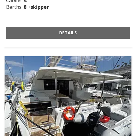
Cabins:
4
Berths:
8 +skipper
DETAILS