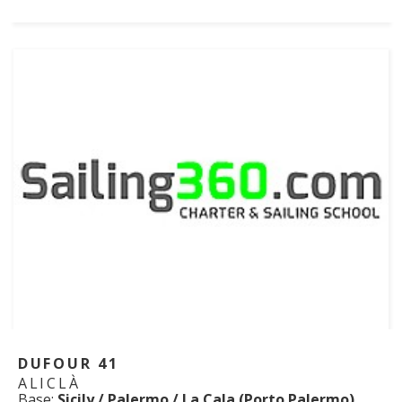
DUFOUR 41
ALICLÀ
Base:
Sicily / Palermo / La Cala (Porto Palermo)