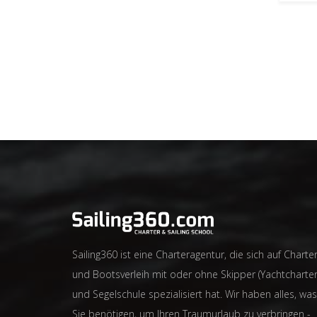
Sailing360 ist eine Charteragentur, die sich auf Charter
und Bootsverleih mit oder ohne Skipper (Yachtcharter
und Segelschule spezialisiert hat. Wir haben alles, was
Sie benötigen, um Ihren Traumurlaub zu verbringen -