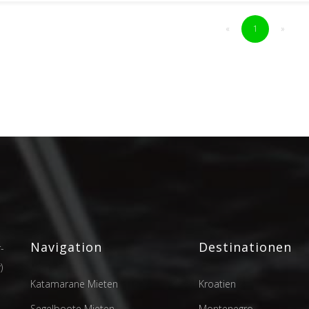
«
1
»
Navigation
Destinationen
-
)
Katamarane Mieten
Kroatien
Segelboote Mieten
Montenegro