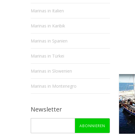
Marinas in Italien
Marinas in Karibik
Marinas in Spanien
Marinas in Türkei
Marinas in Slowenien
Marinas in Montenegro
Newsletter
ABONNIEREN