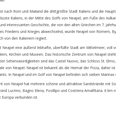
st nach Rom und Mailand die drittgrößte Stadt Italiens und die Hauptst
üste Italiens, in der Mitte des Golfs von Neapel, am Fuße des Vulkans
und interessanten Geschichte, die von den alten Griechen im 7. Jahrh
des Friedens und Krieges abwechselnd, wurde Neapel von Römern, B
ich von den Italienern regiert.
t Neapel eine äußerst lebhafte, überfüllte Stadt am Mittelmeer, voll v
ern, Kirchen und Museen. Das historische Zentrum von Neapel steht 
sten Sehenswürdigkeiten sind das Castel Nuovo, das Schloss St. Elm
le von Neapel. Neapel ist bekannt als die Heimat der Pizza, daher ist d
ants. In Neapel und im Golf von Neapel befinden sich sieben Marinas
ht von Neapel hat mehrere schöne und attraktive Sandstrände mit So
sind Lucrino, Bagno Elena, Posillipo und Costriera Amalfitana. 6 km n
 Europa verbunden ist.