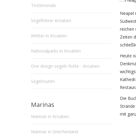
Testimonials
Neapel i
Segelführer Kroatien
Südwestk
reichen 
Wetter in Kroatien
Zeiten 
schließl
Nationalparks in Kroatien
Heute is
Denkmäl
One design segeln flotte - Kroatien
wichtig
Kathedra
Segelrouten
Restaur
Die Buc
Marinas
Strände 
mit ganz
Marinas in Kroatien
Marinas in Griechenland