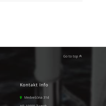
Go to top
Kontakt Info
Medvešćina 31d
HR-10000 Zagreb,