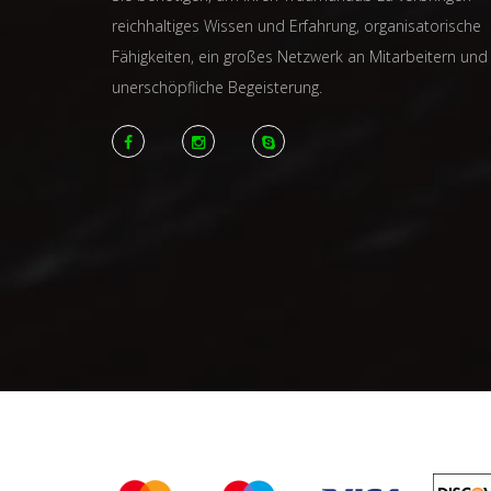
reichhaltiges Wissen und Erfahrung, organisatorische
Fähigkeiten, ein großes Netzwerk an Mitarbeitern und
unerschöpfliche Begeisterung.