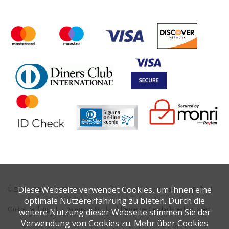
Diese Webseite verwendet Cookies, um Ihnen eine
© Sailing 360 2019-2026
Über uns
Wie bucht man?
FAQ
optimale Nutzererfahrung zu bieten. Durch die
Online zahlung
Datenschutz
Allgemeine Geschäftsbedingungen
weitere Nutzung dieser Webseite stimmen Sie der
Verwendung von Cookies zu. Mehr über Cookies