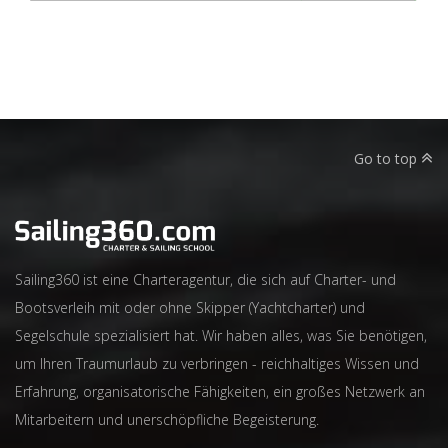
Go to top
Sailing360 ist eine Charteragentur, die sich auf Charter- und
Bootsverleih mit oder ohne Skipper (Yachtcharter) und
Segelschule spezialisiert hat. Wir haben alles, was Sie benötigen,
um Ihren Traumurlaub zu verbringen - reichhaltiges Wissen und
Erfahrung, organisatorische Fähigkeiten, ein großes Netzwerk an
Mitarbeitern und unerschöpfliche Begeisterung.