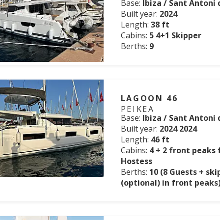
Base:
Ibiza / Sant Antoni
Built year:
2024
Length:
38 ft
Cabins:
5 4+1 Skipper
Berths:
9
LAGOON 46
PEIKEA
Base:
Ibiza / Sant Antoni
Built year:
2024 2024
Length:
46 ft
Cabins:
4 + 2 front peaks 
Hostess
Berths:
10 (8 Guests + sk
(optional) in front peaks