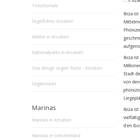
Testimonials
Ibiza is
Segelführer Kroatien
Mittelme
Phönizie
Wetter in Kroatien
geschmüc
aufgen
Nationalparks in Kroatien
Ibiza is
Million
One design segeln flotte - Kroatien
Stadt de
von dene
Segelrouten
phönizis
Liegeplä
Marinas
Ibiza is
vielfäl
Marinas in Kroatien
d'en Bos
Marinas in Griechenland