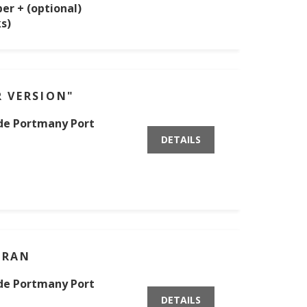
per + (optional)
s)
 VERSION"
 de Portmany Port
DETAILS
ARAN
 de Portmany Port
DETAILS