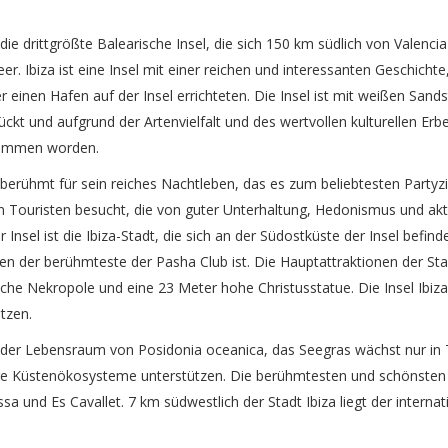
t die drittgrößte Balearische Insel, die sich 150 km südlich von Valencia
er. Ibiza ist eine Insel mit einer reichen und interessanten Geschichte,
r einen Hafen auf der Insel errichteten. Die Insel ist mit weißen Sand
kt und aufgrund der Artenvielfalt und des wertvollen kulturellen Erbe
ommen worden.
t berühmt für sein reiches Nachtleben, das es zum beliebtesten Partyzie
en Touristen besucht, die von guter Unterhaltung, Hedonismus und ak
r Insel ist die Ibiza-Stadt, die sich an der Südostküste der Insel befind
n der berühmteste der Pasha Club ist. Die Hauptattraktionen der Stad
che Nekropole und eine 23 Meter hohe Christusstatue. Die Insel Ibiz
tzen.
t der Lebensraum von Posidonia oceanica, das Seegras wächst nur in 
tige Küstenökosysteme unterstützen. Die berühmtesten und schönsten 
sa und Es Cavallet. 7 km südwestlich der Stadt Ibiza liegt der internat