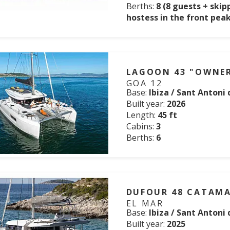
Berths:
8 (8 guests + skip
hostess in the front peak
LAGOON 43 "OWNER
GOA 12
Base:
Ibiza / Sant Antoni
Built year:
2026
Length:
45 ft
Cabins:
3
Berths:
6
DUFOUR 48 CATAM
EL MAR
Base:
Ibiza / Sant Antoni
Built year:
2025