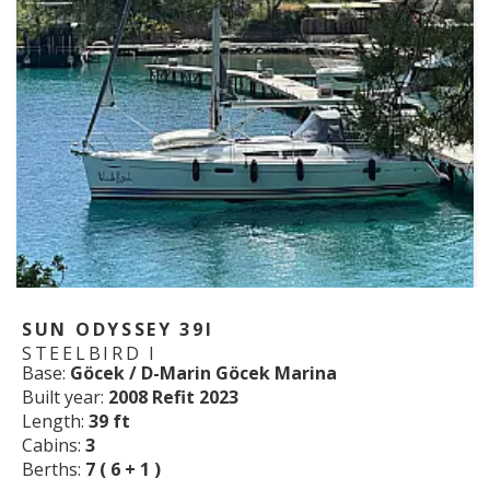
SUN ODYSSEY 39I
STEELBIRD I
Base:
Göcek / D-Marin Göcek Marina
Built year:
2008 Refit 2023
Length:
39 ft
Cabins:
3
Berths:
7 ( 6 + 1 )