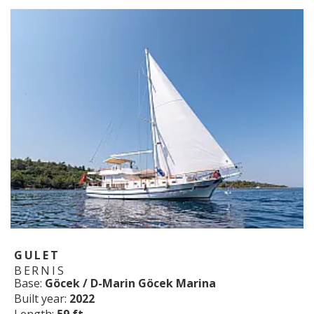
GULET
BERNIS
Base:
Göcek / D-Marin Göcek Marina
Built year:
2022
Length:
59 ft