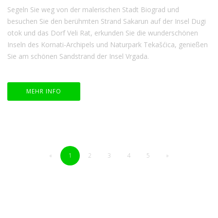
Segeln Sie weg von der malerischen Stadt Biograd und
besuchen Sie den berühmten Strand Sakarun auf der Insel Dugi
otok und das Dorf Veli Rat, erkunden Sie die wunderschönen
Inseln des Kornati-Archipels und Naturpark Tekašćica, genießen
Sie am schönen Sandstrand der Insel Vrgada.
MEHR INFO
«
1
2
3
4
5
»