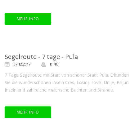
MEHR INFO
Segelroute - 7 tage - Pula
07.12.2017
DINO
7 Tage Segelroute mit Start von schöner Stadt Pula. Erkunden
Sie die wunderschönen Inseln Cres, Lošinj, Ilovik, Unije, Brijuni
Inseln und zahlreiche malerische Buchten und Strände.
MEHR INFO