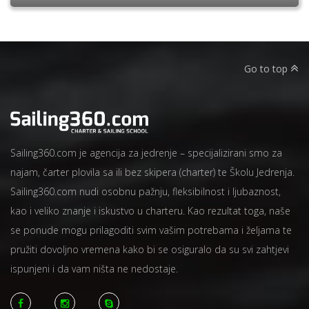
Go to top
Sailing360.com je agencija za jedrenje – specijalizirani smo za
najam, čarter plovila sa ili bez skipera (charter) te Školu Jedrenja.
Sailing360.com nudi osobnu pažnju, fleksibilnost i ljubaznost,
kao i veliko znanje i iskustvo u charteru. Kao rezultat toga, naše
se ponude mogu prilagoditi svim vašim potrebama i željama te
pružiti dovoljno vremena kako bi se osiguralo da su svi zahtjevi
ispunjeni i da vam ništa ne nedostaje.