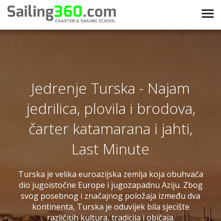
Jedrenje Turska - Najam
jedrilica, plovila i brodova,
čarter katamarana i jahti,
Last Minute
Turska je velika euroazijska zemlja koja obuhvaća
dio jugoistočne Europe i jugozapadnu Aziju. Zbog
svog posebnog i značajnog položaja između dva
kontinenta, Turska je oduvijek bila sjecište
različitih kultura, tradicija i običaja.