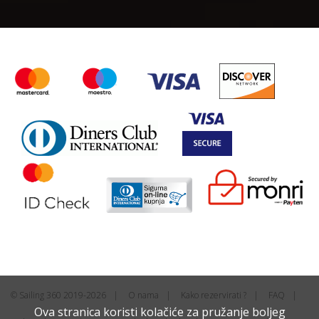
© Sailing 360 2019-2026
O nama
Kako rezervirati ?
FAQ
Ova stranica koristi kolačiće za pružanje boljeg