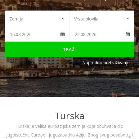
TRAŽI
Napredno pretraživanje
Turska
Turska je velika euroazijska zemlja koja obuhvaća dio
jugoistočne Europe i jugozapadnu Aziju. Zbog svog posebnog i