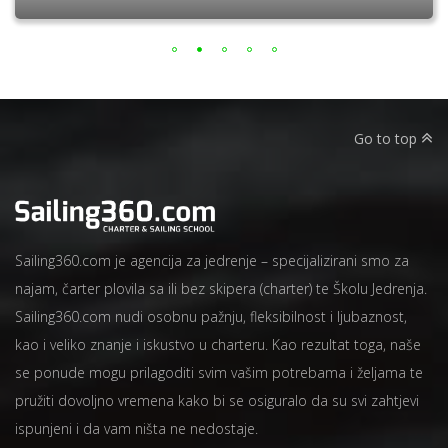
Go to top
Sailing360.com je agencija za jedrenje – specijalizirani smo za
najam, čarter plovila sa ili bez skipera (charter) te Školu Jedrenja.
Sailing360.com nudi osobnu pažnju, fleksibilnost i ljubaznost,
kao i veliko znanje i iskustvo u charteru. Kao rezultat toga, naše
se ponude mogu prilagoditi svim vašim potrebama i željama te
pružiti dovoljno vremena kako bi se osiguralo da su svi zahtjevi
ispunjeni i da vam ništa ne nedostaje.