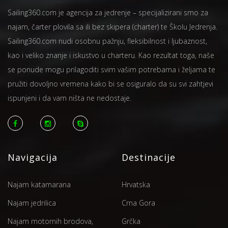
Sailing360.com je agencija za jedrenje – specijalizirani smo za
najam, čarter plovila sa ili bez skipera (charter) te Školu Jedrenja.
Sailing360.com nudi osobnu pažnju, fleksibilnost i ljubaznost,
kao i veliko znanje i iskustvo u charteru. Kao rezultat toga, naše
se ponude mogu prilagoditi svim vašim potrebama i željama te
pružiti dovoljno vremena kako bi se osiguralo da su svi zahtjevi
ispunjeni i da vam ništa ne nedostaje.
Navigacija
Destinacije
Najam katamarana
Hrvatska
Najam jedrilica
Crna Gora
Najam motornih brodova,
Grčka