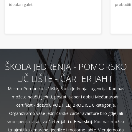
jahte i b
probuditi avanturista u Vama.
osigurati
ŠKOLA JEDRENJA - POMORSKO
UČILIŠTE - ČARTER JAHTI
Mi smo Pomorsko Učilište, Škola Jedrenja i agencija. Kod nas
možete naučiti jedriti, postati skiper i dobiti Međunarodni
certifikat - dozvolu VODITELJ BRODICE C kategorije.
Organiziramo vaše jedriličarske čarter avanture bilo gdje, ali
smo specijalizirani za čarter jahti u Hrvatskoj. Kod nas možete
iznajmiti katamarane, jedrilice i motorne jahte. Vjerujemo da