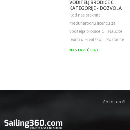
Jedrenje za početnike u
Istri
Saznajte kako započeti
jedrenje u Istri. Savjeti za
početnike, ključne vještine,
dozvole B i C kategorije te
preporuka tečaja jedrenja.
NASTAVI ČITATI
Go to top