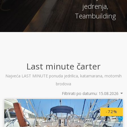
jedrenja,
Teambuilding
Last minute čarter
Najveća LAST MINUTE ponuda jedrilica, katamarana, motornih
brodova
Filtrirati po datumu:
-72%