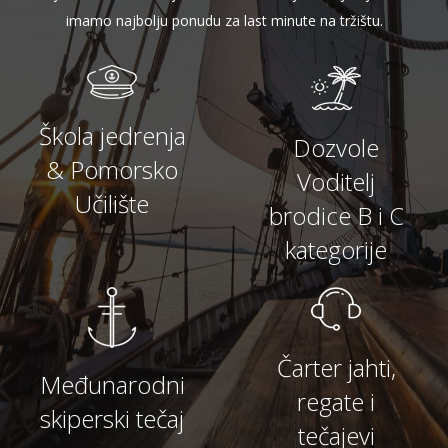
imamo najbolju ponudu za last minute na tržištu.
Škola jedrenja
Dozvole
& Pomorsko
Voditelj
Učilište
brodice B i C
kategorije
Čarter jahti,
Međunarodni
regate i
skiperski tečaj
tečajevi