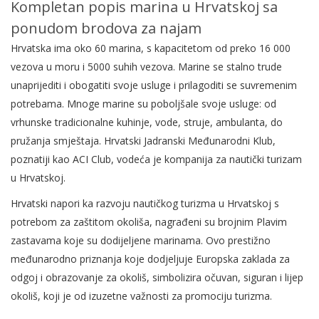
Kompletan popis marina u Hrvatskoj sa
ponudom brodova za najam
Hrvatska ima oko 60 marina, s kapacitetom od preko 16 000
vezova u moru i 5000 suhih vezova. Marine se stalno trude
unaprijediti i obogatiti svoje usluge i prilagoditi se suvremenim
potrebama. Mnoge marine su poboljšale svoje usluge: od
vrhunske tradicionalne kuhinje, vode, struje, ambulanta, do
pružanja smještaja. Hrvatski Jadranski Međunarodni Klub,
poznatiji kao ACI Club, vodeća je kompanija za nautički turizam
u Hrvatskoj.
Hrvatski napori ka razvoju nautičkog turizma u Hrvatskoj s
potrebom za zaštitom okoliša, nagrađeni su brojnim Plavim
zastavama koje su dodijeljene marinama. Ovo prestižno
međunarodno priznanja koje dodjeljuje Europska zaklada za
odgoj i obrazovanje za okoliš, simbolizira očuvan, siguran i lijep
okoliš, koji je od izuzetne važnosti za promociju turizma.