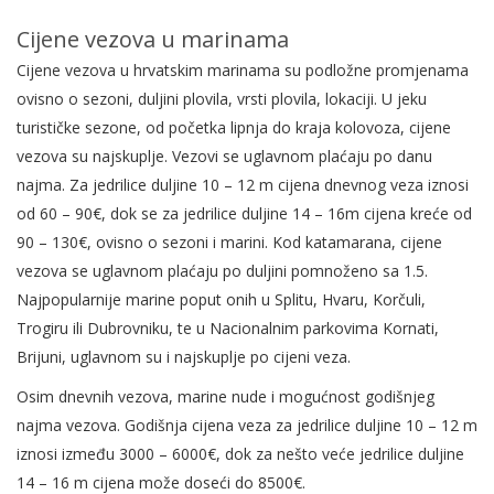
Cijene vezova u marinama
Cijene vezova u hrvatskim marinama su podložne promjenama
ovisno o sezoni, duljini plovila, vrsti plovila, lokaciji. U jeku
turističke sezone, od početka lipnja do kraja kolovoza, cijene
vezova su najskuplje. Vezovi se uglavnom plaćaju po danu
najma. Za jedrilice duljine 10 – 12 m cijena dnevnog veza iznosi
od 60 – 90€, dok se za jedrilice duljine 14 – 16m cijena kreće od
90 – 130€, ovisno o sezoni i marini. Kod katamarana, cijene
vezova se uglavnom plaćaju po duljini pomnoženo sa 1.5.
Najpopularnije marine poput onih u Splitu, Hvaru, Korčuli,
Trogiru ili Dubrovniku, te u Nacionalnim parkovima Kornati,
Brijuni, uglavnom su i najskuplje po cijeni veza.
Osim dnevnih vezova, marine nude i mogućnost godišnjeg
najma vezova. Godišnja cijena veza za jedrilice duljine 10 – 12 m
iznosi između 3000 – 6000€, dok za nešto veće jedrilice duljine
14 – 16 m cijena može doseći do 8500€.