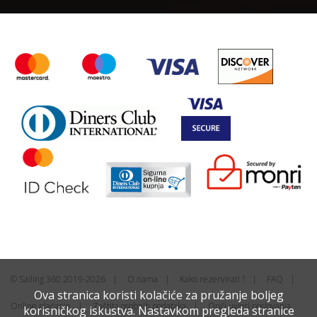
© Sailing 360 2019-2026
O nama
Kako rezervirati ?
FAQ
Ova stranica koristi kolačiće za pružanje boljeg
Online plaćanje
Zaštita osobnih podataka
Opći uvjeti poslovanja
korisničkog iskustva. Nastavkom pregleda stranice