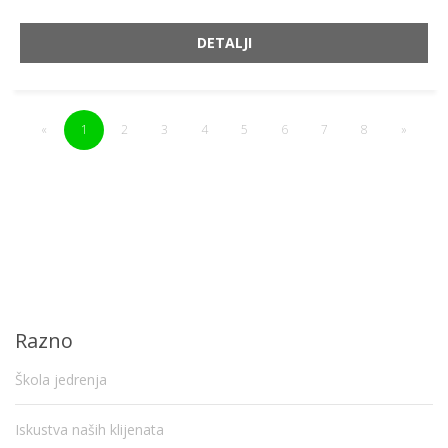
DETALJI
«
1
2
3
4
5
6
7
8
»
Razno
Škola jedrenja
Iskustva naših klijenata