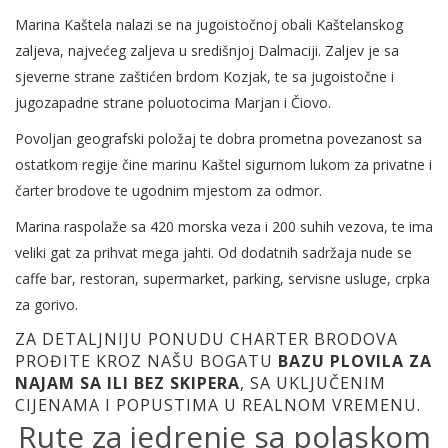
Marina Kaštela nalazi se na jugoistočnoj obali Kaštelanskog
zaljeva, najvećeg zaljeva u središnjoj Dalmaciji. Zaljev je sa
sjeverne strane zaštićen brdom Kozjak, te sa jugoistočne i
jugozapadne strane poluotocima Marjan i Čiovo.
Povoljan geografski položaj te dobra prometna povezanost sa
ostatkom regije čine marinu Kaštel sigurnom lukom za privatne i
čarter brodove te ugodnim mjestom za odmor.
Marina raspolaže sa 420 morska veza i 200 suhih vezova, te ima
veliki gat za prihvat mega jahti. Od dodatnih sadržaja nude se
caffe bar, restoran, supermarket, parking, servisne usluge, crpka
za gorivo.
ZA DETALJNIJU PONUDU CHARTER BRODOVA
PROĐITE KROZ NAŠU BOGATU
BAZU PLOVILA ZA
NAJAM SA ILI BEZ SKIPERA
, SA UKLJUČENIM
CIJENAMA I POPUSTIMA U REALNOM VREMENU.
Rute za jedrenje sa polaskom