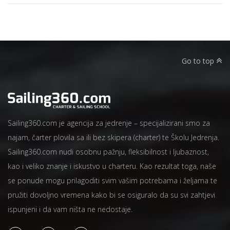
Go to top
Sailing360.com je agencija za jedrenje – specijalizirani smo za
najam, čarter plovila sa ili bez skipera (charter) te Školu Jedrenja.
Sailing360.com nudi osobnu pažnju, fleksibilnost i ljubaznost,
kao i veliko znanje i iskustvo u charteru. Kao rezultat toga, naše
se ponude mogu prilagoditi svim vašim potrebama i željama te
pružiti dovoljno vremena kako bi se osiguralo da su svi zahtjevi
ispunjeni i da vam ništa ne nedostaje.