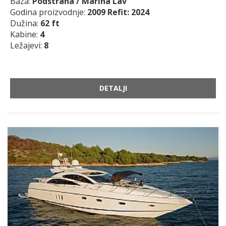
Baza:
Podstrana / Marina Lav
Godina proizvodnje:
2009 Refit: 2024
Dužina:
62 ft
Kabine:
4
Ležajevi:
8
DETALJI