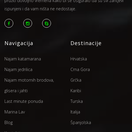
pružiti dovoljno vremena kako bi se osiguralo da su svi zahtjevi
ispunjeni i da vam ništa ne nedostaje.
Navigacija
Destinacije
Najam katamarana
Hrvatska
Najam jedrilica
Crna Gora
Najam motornih brodova,
Grčka
glisera i jahti
Karibi
Last minute ponuda
Turska
Marina Lav
Italija
Blog
Španjolska