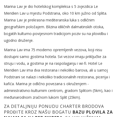
Marina Lav je dio hotelskog kompleksa s 5 zvjezdica Le
Meridien Lav u mjestu Podstrana, oko 10 km južno od Splita.
Marina Lav je prekrasna mediteranska luka s odličnim
geografskim položajem. Blizina idiličnih dalmatinskih otoka,
bogatih kulturno-povijesnom tradicijom poziv su na plovidbu i
ugodno druženje.
Marina Lav ima 75 moderno opremljenih vezova, koji nisu
dostupni samo gostima hotela. Svi vezovi imaju priključke za
struju i vodu, a gostima je na raspolaganju i wi-fi. Hotel Le
Meridien Lav ima dva restorana i nekoliko barova, ali u samoj
Podstrani se nalazi i nekoliko tradicionalnih restorana, picerija i
kafića. Marina je odlično povezana s okruženjem -
administrativno-kulturnim centrom, gradom Splitom (5km), kao i
međunarodnom zračnom lukom Split (25km).
ZA DETALJNIJU PONUDU CHARTER BRODOVA
PROĐITE KROZ NAŠU BOGATU
BAZU PLOVILA ZA