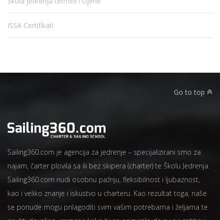
Škola jedrenja termini i cijene
ISSA Certifikati
Go to top
Sailing360.com je agencija za jedrenje – specijalizirani smo za
najam, čarter plovila sa ili bez skipera (charter) te Školu Jedrenja.
Sailing360.com nudi osobnu pažnju, fleksibilnost i ljubaznost,
kao i veliko znanje i iskustvo u charteru. Kao rezultat toga, naše
se ponude mogu prilagoditi svim vašim potrebama i željama te