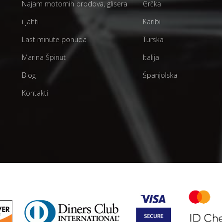
Najam motornih brodova, glisera
Grčka
i jahti
Karibi
Last minute ponuda
Turska
Marina Špinut
Italija
Blog
Španjolska
Kontakti