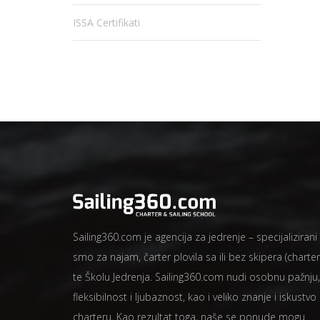
ISSA Certifikati
Sailing360.com je agencija za jedrenje – specijalizirani
smo za najam, čarter plovila sa ili bez skipera (charter
te Školu Jedrenja. Sailing360.com nudi osobnu pažnju,
fleksibilnost i ljubaznost, kao i veliko znanje i iskustvo
charteru. Kao rezultat toga, naše se ponude mogu