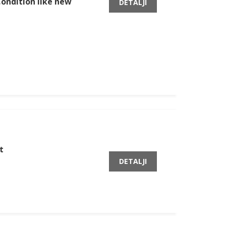
Condition like new
DETALJI
t
DETALJI