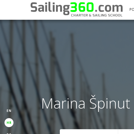
P
Marina Špinut 
EN
HR