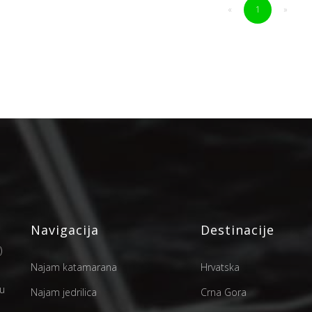
«
1
»
Navigacija
Destinacije
)
Najam katamarana
Hrvatska
 u
Najam jedrilica
Crna Gora