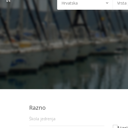
DE
Razno
Škola jedrenja