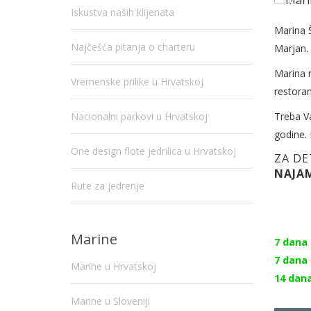
Iskustva naših klijenata
Marina Š
Najčešća pitanja o charteru
Marjan. 
Marina r
Vremenske prilike u Hrvatskoj
restoran
Nacionalni parkovi u Hrvatskoj
Treba V
godine.
One design flote jedrilica u Hrvatskoj
ZA DE
NAJAM
Rute za jedrenje
Marine
7 dana -
7 dana -
Marine u Hrvatskoj
14 dana 
Marine u Sloveniji