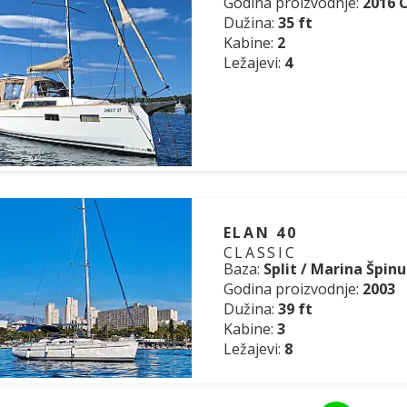
Godina proizvodnje:
2016 
Dužina:
35 ft
Kabine:
2
Ležajevi:
4
ELAN 40
CLASSIC
Baza:
Split / Marina Špinu
Godina proizvodnje:
2003
Dužina:
39 ft
Kabine:
3
Ležajevi:
8