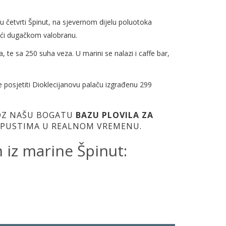
 četvrti Špinut, na sjevernom dijelu poluotoka
jući dugačkom valobranu.
te sa 250 suha veza. U marini se nalazi i caffe bar,
posjetiti Dioklecijanovu palaču izgrađenu 299
ROZ NAŠU BOGATU
BAZU PLOVILA ZA
POPUSTIMA U REALNOM VREMENU.
 iz marine Špinut: