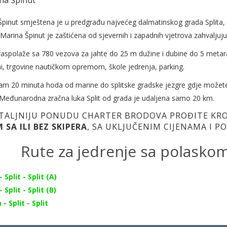
pinut smještena je u predgrađu najvećeg dalmatinskog grada Splita, u
Marina Špinut je zaštićena od sjevernih i zapadnih vjetrova zahvalju
aspolaže sa 780 vezova za jahte do 25 m dužine i dubine do 5 metara, 
i, trgovine nautičkom opremom, škole jedrenja, parking.
am 20 minuta hoda od marine do splitske gradske jezgre gdje možete 
 Međunarodna zračna luka Split od grada je udaljena samo 20 km.
TALJNIJU PONUDU CHARTER BRODOVA PROĐITE K
 SA ILI BEZ SKIPERA
, SA UKLJUČENIM CIJENAMA I 
Rute za jedrenje sa polaskom
 Split - Split (A)
 Split - Split (B)
- Split - Split