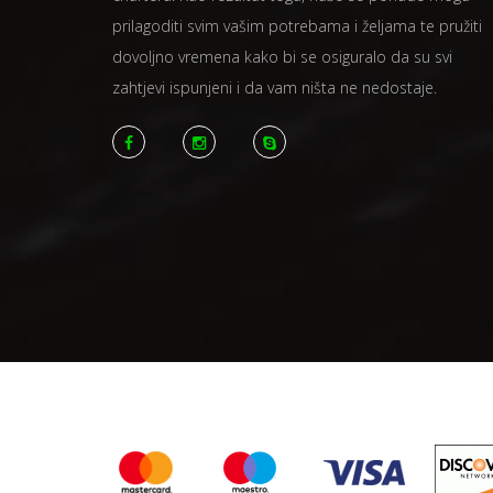
prilagoditi svim vašim potrebama i željama te pružiti
dovoljno vremena kako bi se osiguralo da su svi
zahtjevi ispunjeni i da vam ništa ne nedostaje.