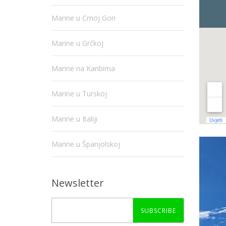
Marine u Crnoj Gori
Marine u Grčkoj
Marine na Karibima
Marine u Turskoj
Marine u Italiji
Marine u Španjolskoj
Newsletter
SUBSCRIBE