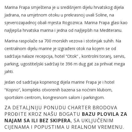
Marina Frapa smještena je u središnjem dijelu hrvatskog dijela
Jadrana, na umjetnom otoku u prekrasnoj uvali Soline, na
sjeverozapadnoj obali mjesta Rogoznica. Marina Frapa glasi kao
najljepša hrvatska marina i jedna od najljepših na Mediteranu.
Marina raspolaže sa 700 morskih vezova i stotinjak suhih. Na
centralnom dijelu marine je izgrađeni otok na kojem se od
sadržaja nalaze recepcija, hotel “Otok“ , kontrolni toranj, servis,
parking, ugostiteljski sadržaji te 396 m dug gat za prihvat mega
jahti.
Jedan od sadržaja kopnenog dijela marine Frapa je i hotel
“Kopno“, kompleks otvorenih bazena sa noćnim klubom,
sportskim centrom, kongresnom salom i parkingom.
ZA DETALJNIJU PONUDU CHARTER BRODOVA
PROĐITE KROZ NAŠU BOGATU
BAZU PLOVILA ZA
NAJAM SA ILI BEZ SKIPERA
, SA UKLJUČENIM
CIJENAMA I POPUSTIMA U REALNOM VREMENU.