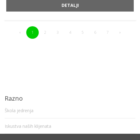
DETALJI
«
1
2
3
4
5
6
7
»
Razno
Škola jedrenja
Iskustva naših klijenata