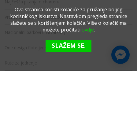
Najčešća pitanja o charteru
Ova stranica koristi kolačiće za pružanje boljeg
korisničkog iskustva. Nastavkom pregleda stranice
Vremenske prilike u Hrvatskoj
slažete se s korištenjem kolačića. Više o kolačićima
možete pročitati
ovdje
.
Nacionalni parkovi u Hrvatskoj
SLAŽEM SE.
One design flote jedrilica u Hrvatskoj
Rute za jedrenje
Marine
Marine u Hrvatskoj
Marine u Sloveniji
Marine u Crnoj Gori