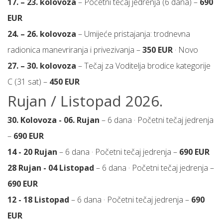
17. – 23. kolovoza
– Početni tečaj jedrenja (6 dana) –
690
EUR
24. – 26. kolovoza
– Umijeće pristajanja: trodnevna
radionica manevriranja i privezivanja –
350 EUR
· Novo
27. – 30. kolovoza
– Tečaj za Voditelja brodice kategorije
C (31 sat) –
450 EUR
Rujan / Listopad 2026.
30. Kolovoza - 06. Rujan
– 6 dana · Početni tečaj jedrenja
–
690 EUR
14 - 20 Rujan
– 6 dana · Početni tečaj jedrenja –
690 EUR
28 Rujan - 04 Listopad
– 6 dana · Početni tečaj jedrenja –
690 EUR
12 - 18 Listopad
– 6 dana · Početni tečaj jedrenja –
690
EUR