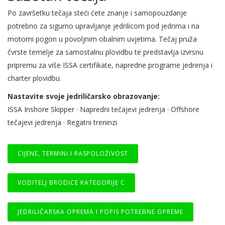
Po završetku tečaja steći ćete znanje i samopouzdanje
potrebno za sigurno upravljanje jedrilicom pod jedrima i na
motorni pogon u povoljnim obalnim uvjetima. Tečaj pruža
čvrste temelje za samostalnu plovidbu te predstavlja izvrsnu
pripremu za više ISSA certifikate, napredne programe jedrenja i
charter plovidbu.
Nastavite svoje jedriličarsko obrazovanje:
ISSA Inshore Skipper · Napredni tečajevi jedrenja · Offshore
tečajevi jedrenja · Regatni treninzi
CIJENE, TERMINI I RASPOLOŽIVOST
VODITELJ BRODICE KATEGORIJE C
JEDRILIČARSKA OPREMA I POPIS POTREBNE OPREME