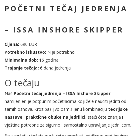
POČETNI TEČAJ JEDRENJA
– ISSA INSHORE SKIPPER
Cijena:
690 EUR
Potrebno iskustvo:
Nije potrebno
Minimalna dob:
16 godina
Trajanje tečaja:
6 dana jedrenja
O tečaju
Naš
Početni tečaj jedrenja – ISSA Inshore Skipper
namijenjen je potpunim početnicima koji žele naučiti jedriti od
samih osnova. Kroz pažljivo osmišljenu kombinaciju
teorijske
nastave
i
praktične obuke na jedrilici
, steći ćete znanja i
vještine potrebne za sigurno i samostalno upravljanje jedrilicom.
Po završetku tečaja moći ćete upravljati jedrilicom pod jedrima i