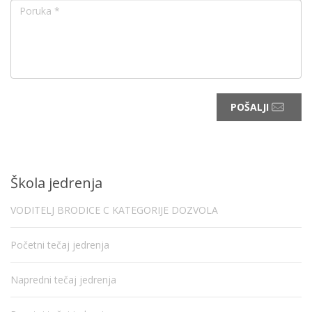
POŠALJI
Škola jedrenja
VODITELJ BRODICE C KATEGORIJE DOZVOLA
Početni tečaj jedrenja
Napredni tečaj jedrenja