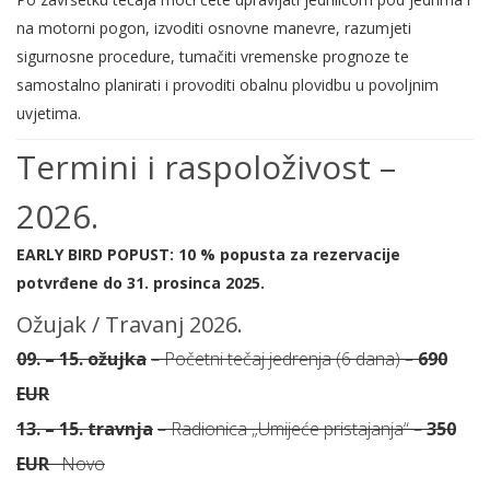
na motorni pogon, izvoditi osnovne manevre, razumjeti
sigurnosne procedure, tumačiti vremenske prognoze te
samostalno planirati i provoditi obalnu plovidbu u povoljnim
uvjetima.
Termini i raspoloživost –
2026.
EARLY BIRD POPUST: 10 % popusta za rezervacije
potvrđene do 31. prosinca 2025.
Ožujak / Travanj 2026.
09. – 15. ožujka
– Početni tečaj jedrenja (6 dana) –
690
EUR
13. – 15. travnja
– Radionica „Umijeće pristajanja“ –
350
EUR
· Novo