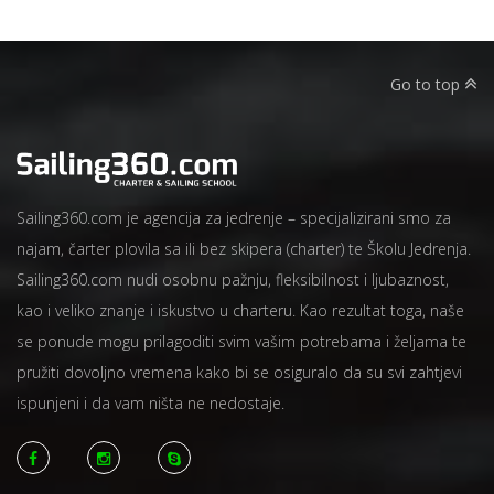
Go to top
Sailing360.com je agencija za jedrenje – specijalizirani smo za
najam, čarter plovila sa ili bez skipera (charter) te Školu Jedrenja.
Sailing360.com nudi osobnu pažnju, fleksibilnost i ljubaznost,
kao i veliko znanje i iskustvo u charteru. Kao rezultat toga, naše
se ponude mogu prilagoditi svim vašim potrebama i željama te
pružiti dovoljno vremena kako bi se osiguralo da su svi zahtjevi
ispunjeni i da vam ništa ne nedostaje.