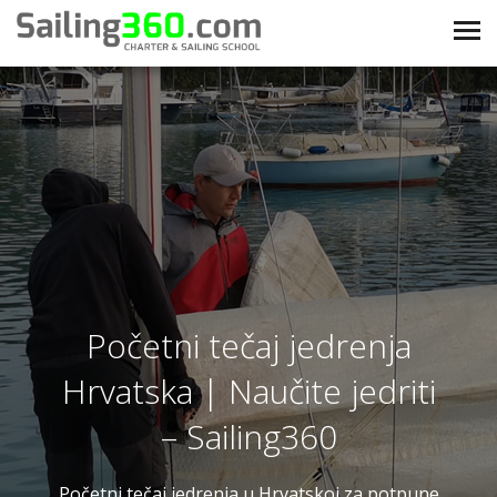
Početni tečaj jedrenja
Hrvatska | Naučite jedriti
– Sailing360
Početni tečaj jedrenja u Hrvatskoj za potpune