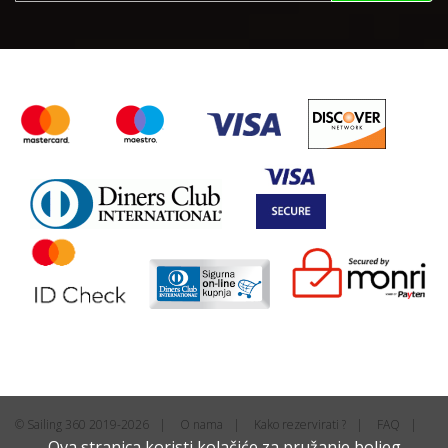
© Sailing 360 2019-2026
O nama
Kako rezervirati ?
FAQ
Ova stranica koristi kolačiće za pružanje boljeg