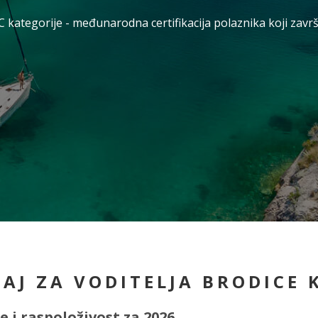
C kategorije - međunarodna certifikacija polaznika koji završ
ČAJ ZA VODITELJA BRODICE 
e i raspoloživost za 2026.