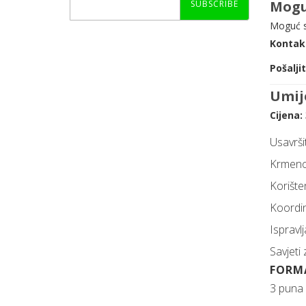
Mogu
SUBSCRIBE
Moguć s
Kontak
Pošalji
Umije
Cijena:
Usavrši
Krmeno 
Korište
Koordin
Ispravl
Savjeti
FORM
3 puna 