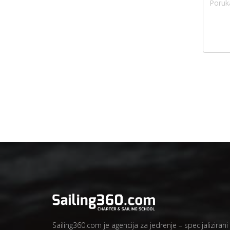
Sailing360.com je agencija za jedrenje – specijalizirani