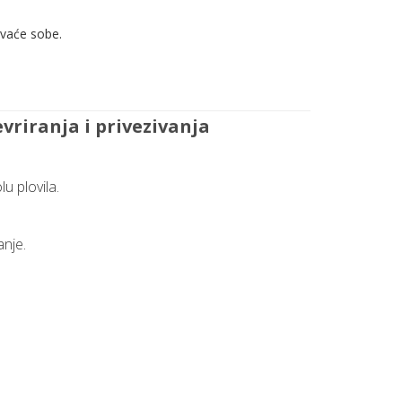
avaće sobe.
riranja i privezivanja
u plovila.
nje.