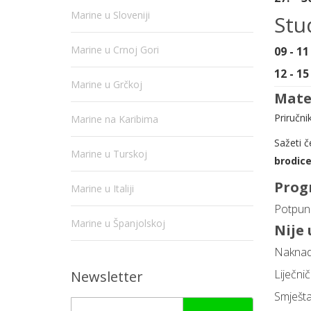
Marine u Sloveniji
Stu
Marine u Crnoj Gori
09 - 1
12 - 1
Marine u Grčkoj
Mater
Priručni
Marine na Karibima
Sažeti 
Marine u Turskoj
brodice
Prog
Marine u Italiji
Potpunu
Marine u Španjolskoj
Nije
Naknada
Liječni
Newsletter
Smješta