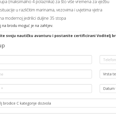
upa (maksimalno 4 polaznika) za što više vremena za vježbu
situacije u različitim marinama, vezovima i uvjetima vjetra
a modernoj jedrilici duljine 35 stopa
j na brodu moguć je na zahtjev.
te svoju nautičku avanturu i postanite certificirani Voditelj b
up