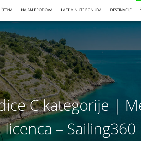
OČETNA
NAJAM BRODOVA
LAST MINUTE PONUDA
DESTINACIJE
odice C kategorije |
licenca – Sailing360