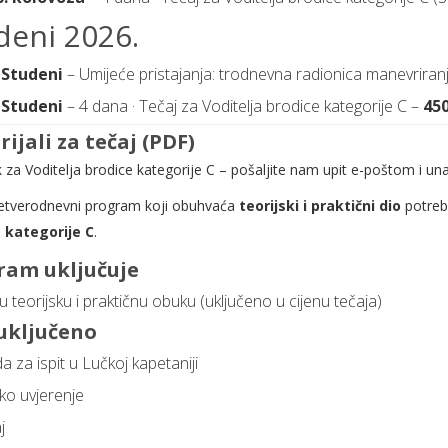
deni 2026.
1 Studeni
– Umijeće pristajanja: trodnevna radionica manevriranja
5 Studeni
– 4 dana · Tečaj za Voditelja brodice kategorije C –
45
ijali za tečaj (PDF)
k za Voditelja brodice kategorije C
– pošaljite nam upit e-poštom i una
četverodnevni program koji obuhvaća
teorijski i praktični dio
potreb
 kategorije C
.
ram uključuje
 teorijsku i praktičnu obuku (uključeno u cijenu tečaja)
 uključeno
 za ispit u Lučkoj kapetaniji
čko uvjerenje
j