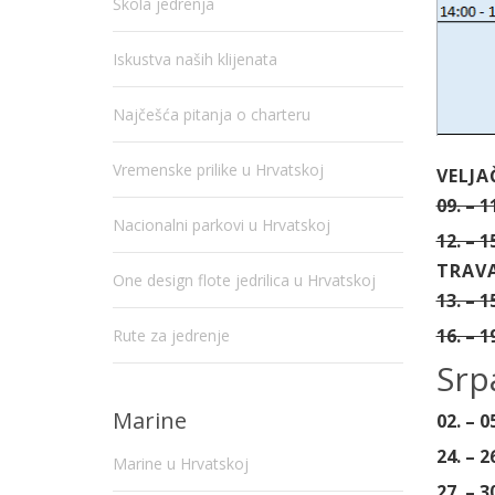
Škola jedrenja
Iskustva naših klijenata
Najčešća pitanja o charteru
Vremenske prilike u Hrvatskoj
VELJA
09. – 1
Nacionalni parkovi u Hrvatskoj
12. – 1
TRAVA
One design flote jedrilica u Hrvatskoj
13. – 1
16. – 1
Rute za jedrenje
Srp
Marine
02. – 0
24. – 
Marine u Hrvatskoj
27. – 