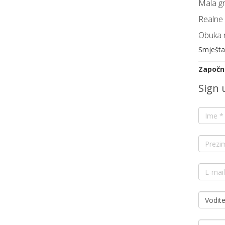
Mala gr
Realne 
Obuka n
Smješta
Započni
Sign 