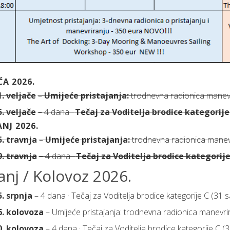
ČA 2026.
1. veljače
–
Umijeće pristajanja:
trodnevna radionica manevri
5. veljače
– 4 dana ·
Tečaj za Voditelja brodice kategorije
NJ 2026.
5. travnja
–
Umijeće pristajanja:
trodnevna radionica manevri
9. travnja
– 4 dana ·
Tečaj za Voditelja brodice kategorije
anj / Kolovoz 2026.
5. srpnja
– 4 dana · Tečaj za Voditelja brodice kategorije C (31 s
26. kolovoza
– Umijeće pristajanja: trodnevna radionica manevrir
30. kolovoza
– 4 dana · Tečaj za Voditelja brodice kategorije C (3