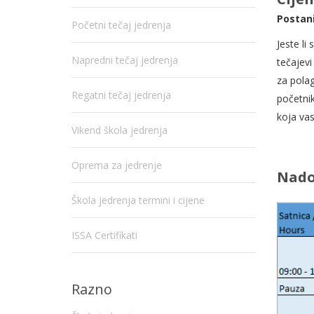
Postani
Početni tečaj jedrenja
Jeste li
Napredni tečaj jedrenja
tečajevi
za polag
Regatni tečaj jedrenja
početnik
koja vas
Vikend škola jedrenja
Oprema za jedrenje
Nadol
Škola jedrenja termini i cijene
ISSA Certifikati
Razno