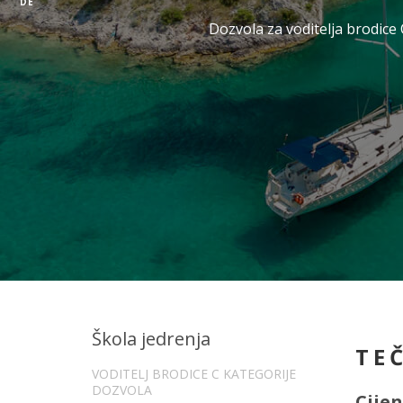
DE
Dozvola za voditelja brodice 
Škola jedrenja
TE
VODITELJ BRODICE C KATEGORIJE
DOZVOLA
Cijen