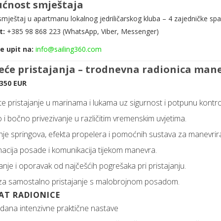
ćnost smještaja
mještaj u apartmanu lokalnog jedriličarskog kluba – 4 zajedničke sp
t:
+385 98 868 223 (WhatsApp, Viber, Messenger)
te upit na:
info@sailing360.com
će pristajanja – trodnevna radionica manev
 350 EUR
te pristajanje u marinama i lukama uz sigurnost i potpunu kontrol
i bočno privezivanje u različitim vremenskim uvjetima.
nje springova, efekta propelera i pomoćnih sustava za manevrira
acija posade i komunikacija tijekom manevra.
janje i oporavak od najčešćih pogrešaka pri pristajanju.
 za samostalno pristajanje s malobrojnom posadom.
AT RADIONICE
dana intenzivne praktične nastave