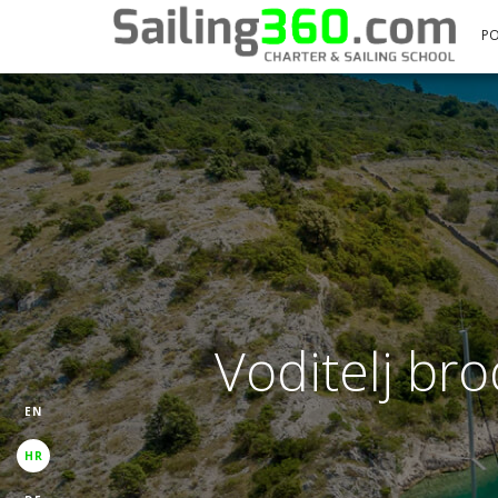
P
Voditelj br
EN
HR