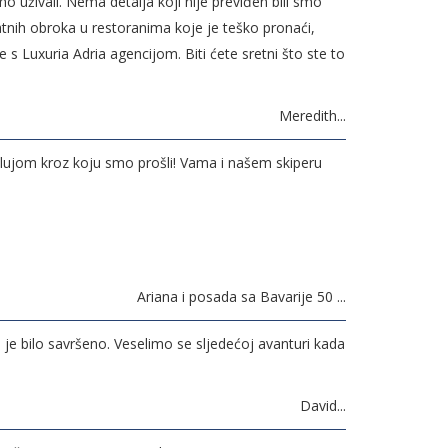
mo uživali. Nema detalja koji nije previđen bili smo
jatnih obroka u restoranima koje je teško pronaći,
 s Luxuria Adria agencijom. Biti ćete sretni što ste to
Meredith...
 olujom kroz koju smo prošli! Vama i našem skiperu
Ariana i posada sa Bavarije 50 ...
o je bilo savršeno. Veselimo se sljedećoj avanturi kada
David...