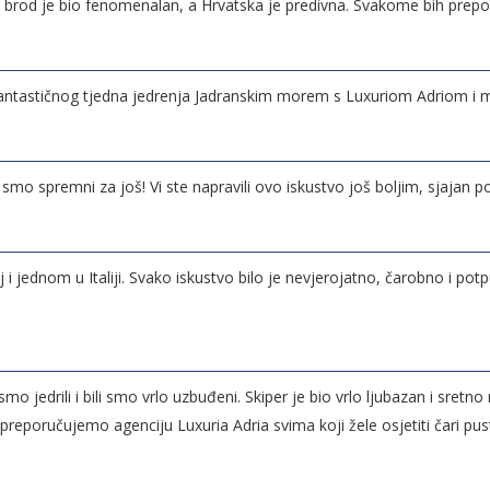
sna, brod je bio fenomenalan, a Hrvatska je predivna. Svakome bih prepo
sa fantastičnog tjedna jedrenja Jadranskim morem s Luxuriom Adriom i 
 smo spremni za još! Vi ste napravili ovo iskustvo još boljim, sjajan p
i jednom u Italiji. Svako iskustvo bilo je nevjerojatno, čarobno i po
mo jedrili i bili smo vrlo uzbuđeni. Skiper je bio vrlo ljubazan i sretno
 preporučujemo agenciju Luxuria Adria svima koji žele osjetiti čari p