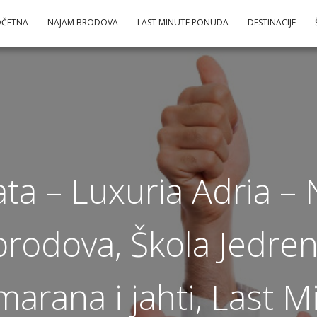
OČETNA
NAJAM BRODOVA
LAST MINUTE PONUDA
DESTINACIJE
ata – Luxuria Adria – 
 brodova, Škola Jedren
marana i jahti, Last M