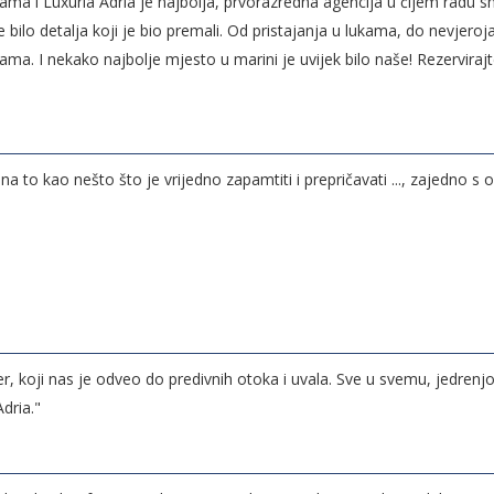
tkama i Luxuria Adria je najbolja, prvorazredna agencija u čijem radu s
e bilo detalja koji je bio premali. Od pristajanja u lukama, do nevjero
ama. I nekako najbolje mjesto u marini je uvijek bilo naše! Rezervirajte
a to kao nešto što je vrijedno zapamtiti i prepričavati ..., zajedno s
er, koji nas je odveo do predivnih otoka i uvala. Sve u svemu, jedrenj
dria."