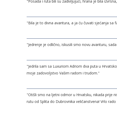
"Posada i ruta bili su zadivljujući, hrana je bila izvr
"Bila je to divna avantura, a ja ću čuvati sjećanja 
"Jedrenje je odlično, iskusili smo novu avanturu, sada
"Jedrila sam sa Luxuriom Adriom dva puta u Hrvatskoj 
moje zadovoljstvo Vašim radom i trudom."
"Otišli smo na ljetni odmor u Hrvatsku, nikada prije nis
rutu od Splita do Dubrovnika veličanstvena! Vrlo rado