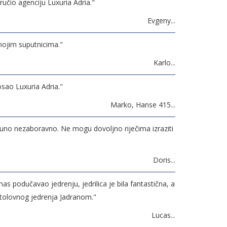
ručio agenciju Luxuria Adria."
Evgeny...
mojim suputnicima."
Karlo...
osao Luxuria Adria."
Marko, Hanse 415...
tpuno nezaboravno. Ne mogu dovoljno riječima izraziti
Doris...
 nas podučavao jedrenju, jedrilica je bila fantastična, a
ustolovnog jedrenja Jadranom."
Lucas...