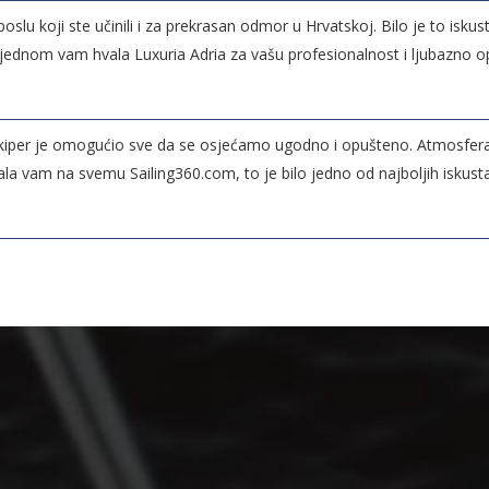
oslu koji ste učinili i za prekrasan odmor u Hrvatskoj. Bilo je to isku
oš jednom vam hvala Luxuria Adria za vašu profesionalnost i ljubazno 
Skiper je omogućio sve da se osjećamo ugodno i opušteno. Atmosfera j
ala vam na svemu Sailing360.com, to je bilo jedno od najboljih iskust