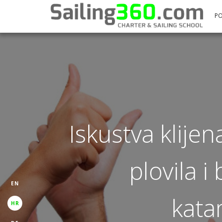
P
Iskustva klijen
plovila i
EN
kata
HR