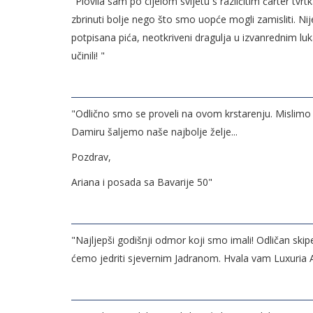
"Plovila sam po cijelom svijetu s različitim čarter tvr
zbrinuti bolje nego što smo uopće mogli zamisliti. Nij
potpisana pića, neotkriveni dragulja u izvanrednim luk
učinili! "
"Odlično smo se proveli na ovom krstarenju. Mislimo n
Damiru šaljemo naše najbolje želje...
Pozdrav,
Ariana i posada sa Bavarije 50"
"Najljepši godišnji odmor koji smo imali! Odličan skip
ćemo jedriti sjevernim Jadranom. Hvala vam Luxuria A