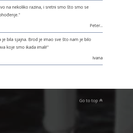
stvo na nekoliko razina, i sretni smo što smo se
ophođenje."
Peter...
e bila sjajna. Brod je imao sve što nam je bilo
ava koje smo ikada imali!"
Ivana
Go to top