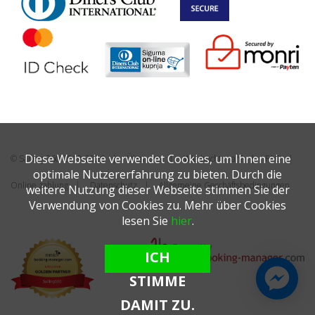
Diese Webseite verwendet Cookies, um Ihnen eine
© Sailing 360 2019-2026
Über uns
Wie bucht man?
FAQ
optimale Nutzererfahrung zu bieten. Durch die
Online zahlung
Datenschutz
Allgemeine Geschäftsbedingungen
weitere Nutzung dieser Webseite stimmen Sie der
Verwendung von Cookies zu. Mehr über Cookies
lesen Sie
hier
.
ICH
STIMME
DAMIT ZU.