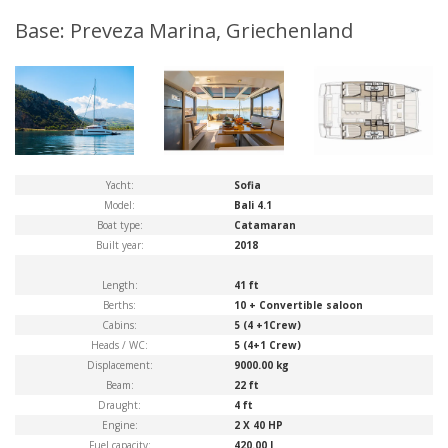
Base: Preveza Marina, Griechenland
Yacht:
Sofia
Model:
Bali 4.1
Boat type:
Catamaran
Built year:
2018
Length:
41 ft
Berths:
10 + Convertible saloon
Cabins:
5 (4 +1Crew)
Heads / WC:
5 (4+1 Crew)
Displacement:
9000.00 kg
Beam:
22 ft
Draught:
4 ft
Engine:
2 X 40 HP
Fuel capacity:
420.00 l