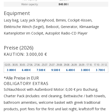
Water capacity:
840.00 l
Equipment
Lazy bag, Lazy jack
Sprayhood, Bimini, Cockpit-Kissen,
Elektrische Winch (Segel), Beiboot, Generator, Klimaanlage
Kartenplotter im Cockpit, Autopilot
Radio-CD Player
Preise (2026)
KAUTION: 3.000,00 €
02.05. - 30.05.
30.05. - 27.06.
27.06. - 25.07.
25.07. - 29.08.
29.08. - 26.09.
26.09. - 17.10.
17.10. - 31.12.
3.800 €
6.400 €
7.500 €
9.500 €
6.400 €
3.800 €
3.700 €
*Alle Preise in EUR
OBLIGATORY EXTRAS
Schlauchboot with Außenbord Motor: 0,00 € pro Buchung,
Charter Pack (includes: end cleaning, Bettwäsche / bath towels,
bathroom amenities, welcome basket with greek traditional
products, port fees for the first und last night, kraftstoff for the