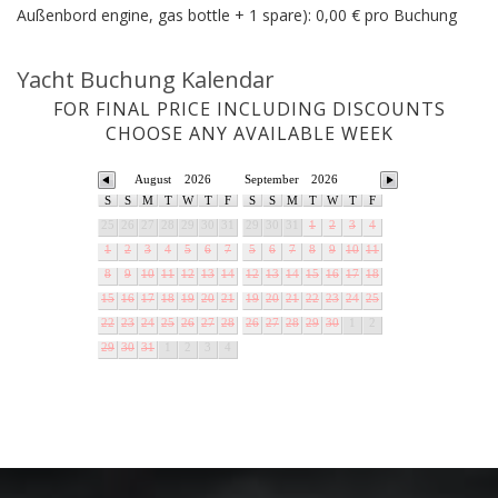
Außenbord engine, gas bottle + 1 spare): 0,00 € pro Buchung
Yacht Buchung Kalendar
FOR FINAL PRICE INCLUDING DISCOUNTS
CHOOSE ANY AVAILABLE WEEK
August
2026
September
2026
S
S
M
T
W
T
F
S
S
M
T
W
T
F
25
26
27
28
29
30
31
29
30
31
1
2
3
4
1
2
3
4
5
6
7
5
6
7
8
9
10
11
8
9
10
11
12
13
14
12
13
14
15
16
17
18
15
16
17
18
19
20
21
19
20
21
22
23
24
25
22
23
24
25
26
27
28
26
27
28
29
30
1
2
29
30
31
1
2
3
4