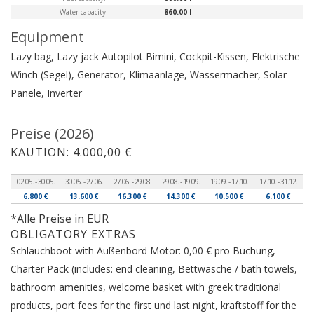
Water capacity:
860.00 l
Equipment
Lazy bag, Lazy jack
Autopilot
Bimini, Cockpit-Kissen, Elektrische
Winch (Segel), Generator, Klimaanlage, Wassermacher, Solar-
Panele, Inverter
Preise (2026)
KAUTION: 4.000,00 €
02.05. - 30.05.
30.05. - 27.06.
27.06. - 29.08.
29.08. - 19.09.
19.09. - 17.10.
17.10. - 31.12.
6.800 €
13.600 €
16.300 €
14.300 €
10.500 €
6.100 €
*Alle Preise in EUR
OBLIGATORY EXTRAS
Schlauchboot with Außenbord Motor: 0,00 € pro Buchung,
Charter Pack (includes: end cleaning, Bettwäsche / bath towels,
bathroom amenities, welcome basket with greek traditional
products, port fees for the first und last night, kraftstoff for the