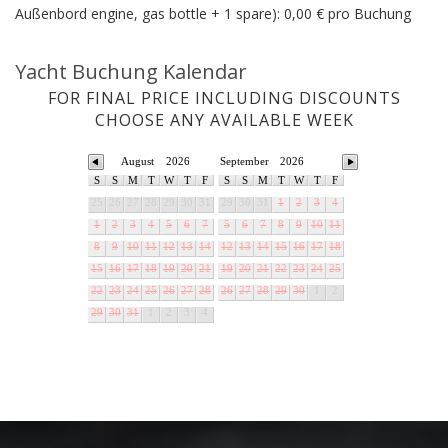
Außenbord engine, gas bottle + 1 spare): 0,00 € pro Buchung
Yacht Buchung Kalendar
FOR FINAL PRICE INCLUDING DISCOUNTS
CHOOSE ANY AVAILABLE WEEK
August
2026
September
2026
S
S
M
T
W
T
F
S
S
M
T
W
T
F
25
26
27
28
29
30
31
29
30
31
1
2
3
4
1
2
3
4
5
6
7
5
6
7
8
9
10
11
8
9
10
11
12
13
14
12
13
14
15
16
17
18
15
16
17
18
19
20
21
19
20
21
22
23
24
25
22
23
24
25
26
27
28
26
27
28
29
30
1
2
29
30
31
1
2
3
4