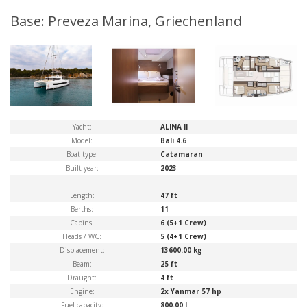
Base: Preveza Marina, Griechenland
Yacht:
ALINA II
Model:
Bali 4.6
Boat type:
Catamaran
Built year:
2023
Length:
47 ft
Berths:
11
Cabins:
6 (5+1 Crew)
Heads / WC:
5 (4+1 Crew)
Displacement:
13600.00 kg
Beam:
25 ft
Draught:
4 ft
Engine:
2x Yanmar 57 hp
Fuel capacity:
800.00 l