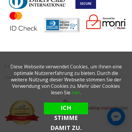
Diese Webseite verwendet Cookies, um Ihnen eine
© Sailing 360 2019-2026
Über uns
Wie bucht man?
FAQ
optimale Nutzererfahrung zu bieten. Durch die
Online zahlung
Datenschutz
Allgemeine Geschäftsbedingungen
weitere Nutzung dieser Webseite stimmen Sie der
Verwendung von Cookies zu. Mehr über Cookies
lesen Sie
hier
.
ICH
STIMME
DAMIT ZU.