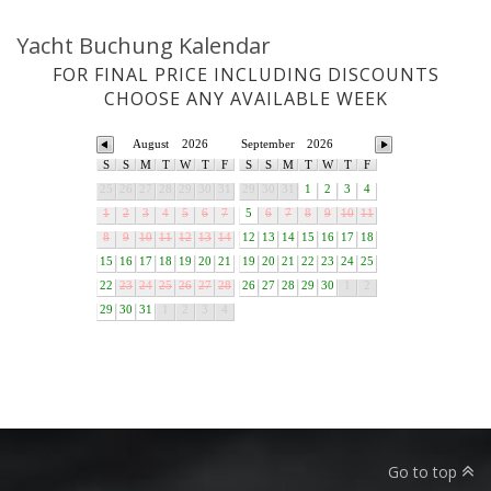
Yacht Buchung Kalendar
FOR FINAL PRICE INCLUDING DISCOUNTS
CHOOSE ANY AVAILABLE WEEK
August
2026
September
2026
S
S
M
T
W
T
F
S
S
M
T
W
T
F
25
26
27
28
29
30
31
29
30
31
1
2
3
4
1
2
3
4
5
6
7
5
6
7
8
9
10
11
8
9
10
11
12
13
14
12
13
14
15
16
17
18
15
16
17
18
19
20
21
19
20
21
22
23
24
25
22
23
24
25
26
27
28
26
27
28
29
30
1
2
29
30
31
1
2
3
4
Go to top