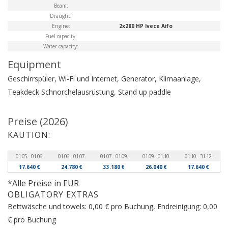
Beam:
Draught:
Engine:
2x280 HP Ivece Aifo
Fuel capacity:
Water capacity:
Equipment
Geschirrspüler, Wi-Fi und Internet, Generator, Klimaanlage,
Teakdeck
Schnorchelausrüstung, Stand up paddle
Preise (2026)
KAUTION:
01.05. - 01.06.
01.06. - 01.07.
01.07. - 01.09.
01.09. - 01.10.
01.10. - 31.12.
17.640 €
24.780 €
33.180 €
26.040 €
17.640 €
*Alle Preise in EUR
OBLIGATORY EXTRAS
Bettwäsche und towels: 0,00 € pro Buchung, Endreinigung: 0,00
€ pro Buchung