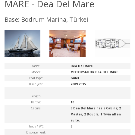
MARE - Dea Del Mare
Base: Bodrum Marina, Türkei
Yacht:
Dea Del Mare
Model:
MOTORSAILOR DEA DEL MARE
Boat type:
Gulet
Built year:
2009 2015
Length:
Berths:
10
Cabins:
5 Dea Del Mare has 5 Cabins; 2
Master, 2 Double, 1 Twin all en
suite.
Heads / WC:
5
Displacement: