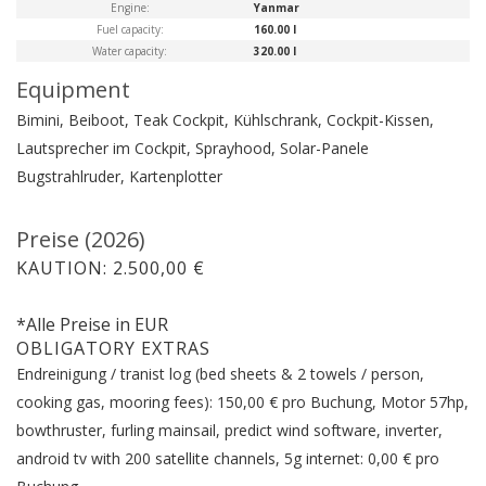
Engine:
Yanmar
Fuel capacity:
160.00 l
Water capacity:
320.00 l
Equipment
Bimini, Beiboot, Teak Cockpit, Kühlschrank, Cockpit-Kissen,
Lautsprecher im Cockpit, Sprayhood, Solar-Panele
Bugstrahlruder, Kartenplotter
Preise (2026)
KAUTION: 2.500,00 €
*Alle Preise in EUR
OBLIGATORY EXTRAS
Endreinigung / tranist log (bed sheets & 2 towels / person,
cooking gas, mooring fees): 150,00 € pro Buchung, Motor 57hp,
bowthruster, furling mainsail, predict wind software, inverter,
android tv with 200 satellite channels, 5g internet: 0,00 € pro