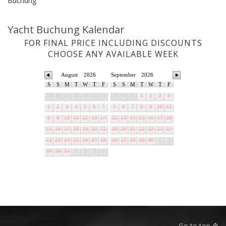
Buchung
Yacht Buchung Kalendar
FOR FINAL PRICE INCLUDING DISCOUNTS
CHOOSE ANY AVAILABLE WEEK
August
2026
September
2026
S
S
M
T
W
T
F
S
S
M
T
W
T
F
25
26
27
28
29
30
31
29
30
31
1
2
3
4
1
2
3
4
5
6
7
5
6
7
8
9
10
11
8
9
10
11
12
13
14
12
13
14
15
16
17
18
15
16
17
18
19
20
21
19
20
21
22
23
24
25
22
23
24
25
26
27
28
26
27
28
29
30
1
2
29
30
31
1
2
3
4
Go to top