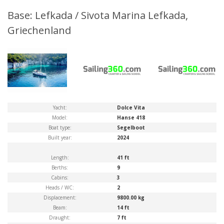
Base: Lefkada / Sivota Marina Lefkada,
Griechenland
Yacht:
Dolce Vita
Model:
Hanse 418
Boat type:
Segelboot
Built year:
2024
Length:
41 ft
Berths:
9
Cabins:
3
Heads / WC:
2
Displacement:
9800.00 kg
Beam:
14 ft
Draught:
7 ft