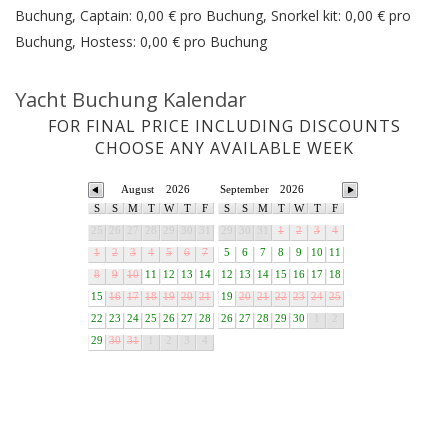
Buchung, Captain: 0,00 € pro Buchung, Snorkel kit: 0,00 € pro
Buchung, Hostess: 0,00 € pro Buchung
Yacht Buchung Kalendar
FOR FINAL PRICE INCLUDING DISCOUNTS
CHOOSE ANY AVAILABLE WEEK
August
2026
September
2026
S
S
M
T
W
T
F
S
S
M
T
W
T
F
25
26
27
28
29
30
31
29
30
31
1
2
3
4
1
2
3
4
5
6
7
5
6
7
8
9
10
11
8
9
10
11
12
13
14
12
13
14
15
16
17
18
15
16
17
18
19
20
21
19
20
21
22
23
24
25
22
23
24
25
26
27
28
26
27
28
29
30
1
2
29
30
31
1
2
3
4