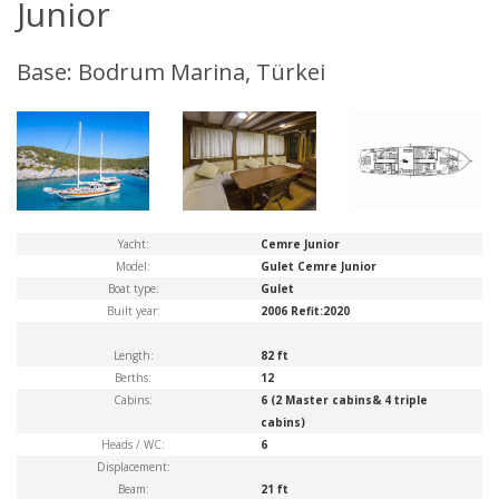
Junior
Base: Bodrum Marina, Türkei
Yacht:
Cemre Junior
Model:
Gulet Cemre Junior
Boat type:
Gulet
Built year:
2006 Refit:2020
Length:
82 ft
Berths:
12
Cabins:
6 (2 Master cabins& 4 triple
cabins)
Heads / WC:
6
Displacement:
Beam:
21 ft