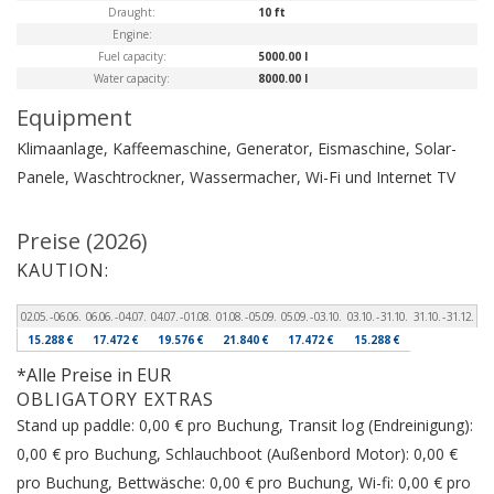
Draught:
10 ft
Engine:
Fuel capacity:
5000.00 l
Water capacity:
8000.00 l
Equipment
Klimaanlage, Kaffeemaschine, Generator, Eismaschine, Solar-
Panele, Waschtrockner, Wassermacher, Wi-Fi und Internet
TV
Preise (2026)
KAUTION:
02.05. - 06.06.
06.06. - 04.07.
04.07. - 01.08.
01.08. - 05.09.
05.09. - 03.10.
03.10. - 31.10.
31.10. - 31.12.
15.288 €
17.472 €
19.576 €
21.840 €
17.472 €
15.288 €
*Alle Preise in EUR
OBLIGATORY EXTRAS
Stand up paddle: 0,00 € pro Buchung, Transit log (Endreinigung):
0,00 € pro Buchung, Schlauchboot (Außenbord Motor): 0,00 €
pro Buchung, Bettwäsche: 0,00 € pro Buchung, Wi-fi: 0,00 € pro