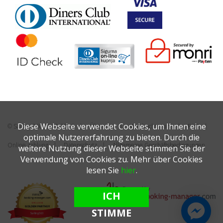
Diese Webseite verwendet Cookies, um Ihnen eine
© Sailing 360 2019-2026
Über uns
Wie bucht man?
FAQ
optimale Nutzererfahrung zu bieten. Durch die
Online zahlung
Datenschutz
Allgemeine Geschäftsbedingungen
weitere Nutzung dieser Webseite stimmen Sie der
Verwendung von Cookies zu. Mehr über Cookies
lesen Sie
hier
.
ICH
STIMME