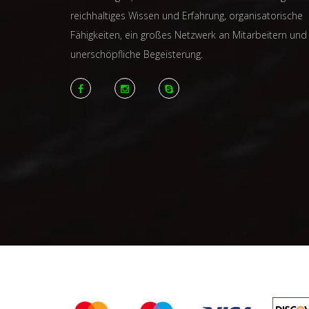
reichhaltiges Wissen und Erfahrung, organisatorische
Fähigkeiten, ein großes Netzwerk an Mitarbeitern und
unerschöpfliche Begeisterung.