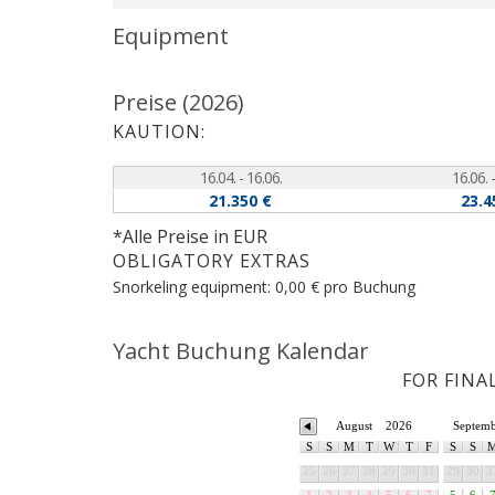
Equipment
Preise (2026)
KAUTION:
16.04. - 16.06.
16.06. -
21.350 €
23.4
*Alle Preise in EUR
OBLIGATORY EXTRAS
Snorkeling equipment: 0,00 € pro Buchung
Yacht Buchung Kalendar
FOR FINA
August
2026
Septem
S
S
M
T
W
T
F
S
S
25
26
27
28
29
30
31
29
30
3