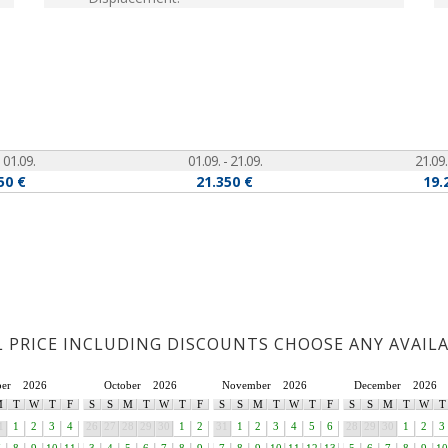
 01.09.
01.09. - 21.09.
21.09.
50 €
21.350 €
19.
L PRICE INCLUDING DISCOUNTS CHOOSE ANY AVAIL
ber
2026
October
2026
November
2026
December
2026
M
T
W
T
F
S
S
M
T
W
T
F
S
S
M
T
W
T
F
S
S
M
T
W
T
1
1
2
3
4
26
27
28
29
30
1
2
31
1
2
3
4
5
6
28
29
30
1
2
3