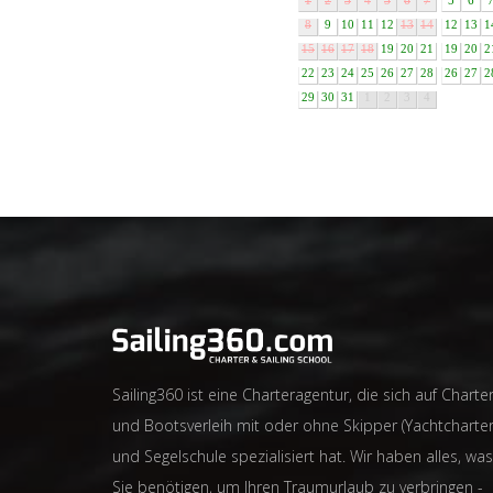
1
2
3
4
5
6
7
5
6
8
9
10
11
12
13
14
12
13
1
15
16
17
18
19
20
21
19
20
2
22
23
24
25
26
27
28
26
27
2
29
30
31
1
2
3
4
Sailing360 ist eine Charteragentur, die sich auf Charter
und Bootsverleih mit oder ohne Skipper (Yachtcharter
und Segelschule spezialisiert hat. Wir haben alles, was
Sie benötigen, um Ihren Traumurlaub zu verbringen -