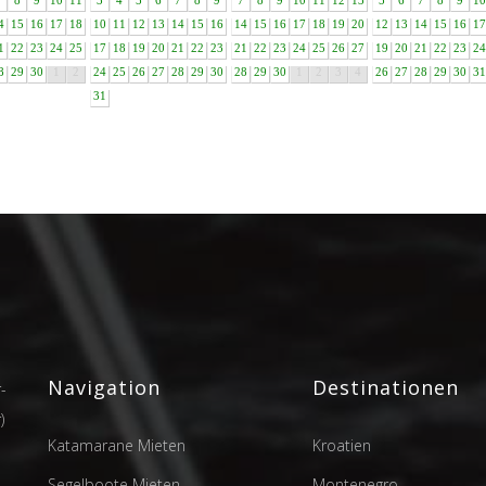
7
8
9
10
11
3
4
5
6
7
8
9
7
8
9
10
11
12
13
5
6
7
8
9
10
4
15
16
17
18
10
11
12
13
14
15
16
14
15
16
17
18
19
20
12
13
14
15
16
17
1
22
23
24
25
17
18
19
20
21
22
23
21
22
23
24
25
26
27
19
20
21
22
23
24
8
29
30
1
2
24
25
26
27
28
29
30
28
29
30
1
2
3
4
26
27
28
29
30
31
31
Navigation
Destinationen
-
)
Katamarane Mieten
Kroatien
Segelboote Mieten
Montenegro