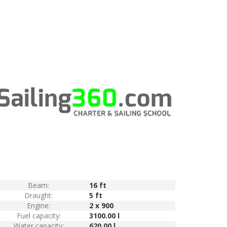
Beam:
16 ft
Draught:
5 ft
Engine:
2 x 900
Fuel capacity:
3100.00 l
Water capacity:
620.00 l