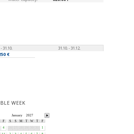
 - 31.10.
31.10. - 31.12.
250 €
ABLE WEEK
January
2027
F
S
S
M
T
W
T
F
4
26
27
28
29
30
31
1