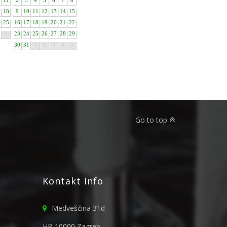
11
2
3
4
5
6
7
8
18
9
10
11
12
13
14
15
25
16
17
18
19
20
21
22
1
23
24
25
26
27
28
29
30
31
1
2
3
4
5
Go to top
Kontakt Info
Medvešćina 31d
HR-10000 Zagreb,