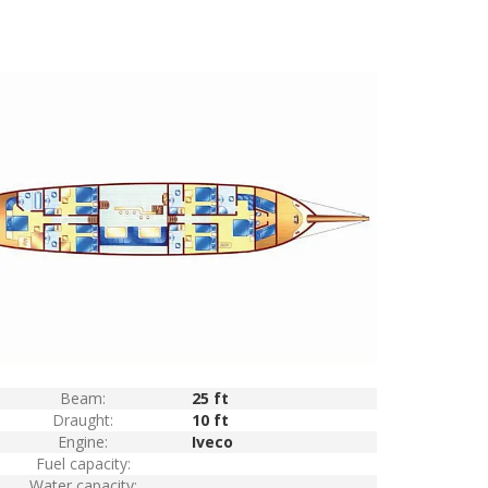
Beam:
25 ft
Draught:
10 ft
Engine:
Iveco
Fuel capacity:
Water capacity: