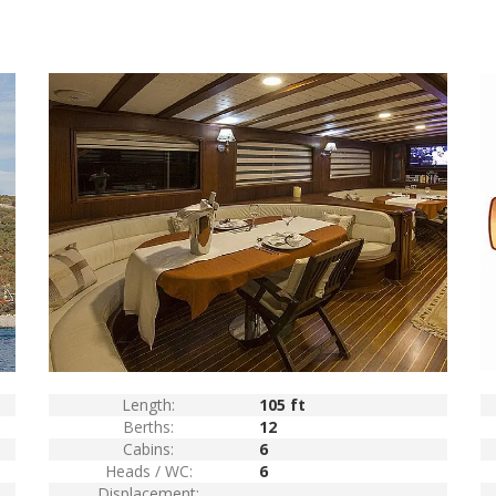
Length:
105 ft
Berths:
12
Cabins:
6
Heads / WC:
6
Displacement: