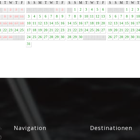
M
T
W
T
F
S
S
M
T
W
T
F
S
S
M
T
W
T
F
S
S
M
T
W
T
1
1
2
3
4
26
27
28
29
30
1
2
31
1
2
3
4
5
6
28
29
30
1
2
3
7
8
9
10
11
3
4
5
6
7
8
9
7
8
9
10
11
12
13
5
6
7
8
9
10
4
15
16
17
18
10
11
12
13
14
15
16
14
15
16
17
18
19
20
12
13
14
15
16
17
1
22
23
24
25
17
18
19
20
21
22
23
21
22
23
24
25
26
27
19
20
21
22
23
24
8
29
30
1
2
24
25
26
27
28
29
30
28
29
30
1
2
3
4
26
27
28
29
30
31
31
Navigation
Destinationen
-
)