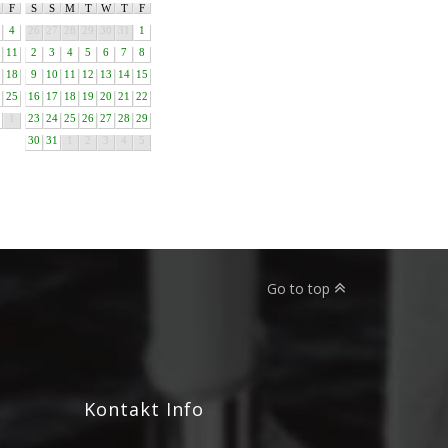
F
S
S
M
T
W
T
F
4
26
27
28
29
30
31
1
11
2
3
4
5
6
7
8
18
9
10
11
12
13
14
15
25
16
17
18
19
20
21
22
1
23
24
25
26
27
28
29
30
31
1
2
3
4
5
Go to top
Kontakt Info