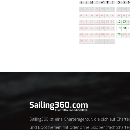
S
S
M
T
W
T
F
S
S
25
26
27
28
29
30
31
29
30
3
1
2
3
4
5
6
7
5
6
8
9
10
11
12
13
14
12
13
1
15
16
17
18
19
20
21
19
20
2
22
23
24
25
26
27
28
26
27
2
29
30
31
1
2
3
4
Sailing360 ist eine Charteragentur, die sich auf Charter
und Bootsverleih mit oder ohne Skipper (Yachtcharter