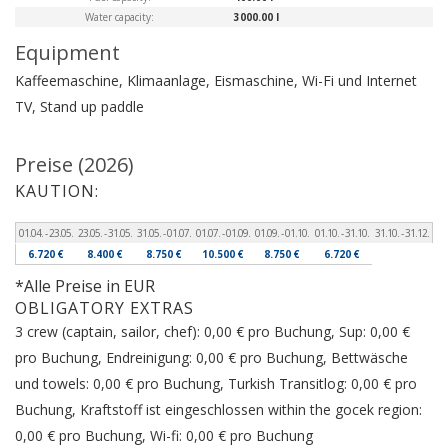
Water capacity:
3000.00 l
Equipment
Kaffeemaschine, Klimaanlage, Eismaschine, Wi-Fi und Internet
TV, Stand up paddle
Preise (2026)
KAUTION:
01.04. - 23.05.
23.05. - 31.05.
31.05. - 01.07.
01.07. - 01.09.
01.09. - 01.10.
01.10. - 31.10.
31.10. - 31.12.
6.720 €
8.400 €
8.750 €
10.500 €
8.750 €
6.720 €
*Alle Preise in EUR
OBLIGATORY EXTRAS
3 crew (captain, sailor, chef): 0,00 € pro Buchung, Sup: 0,00 €
pro Buchung, Endreinigung: 0,00 € pro Buchung, Bettwäsche
und towels: 0,00 € pro Buchung, Turkish Transitlog: 0,00 € pro
Buchung, Kraftstoff ist eingeschlossen within the gocek region:
0,00 € pro Buchung, Wi-fi: 0,00 € pro Buchung