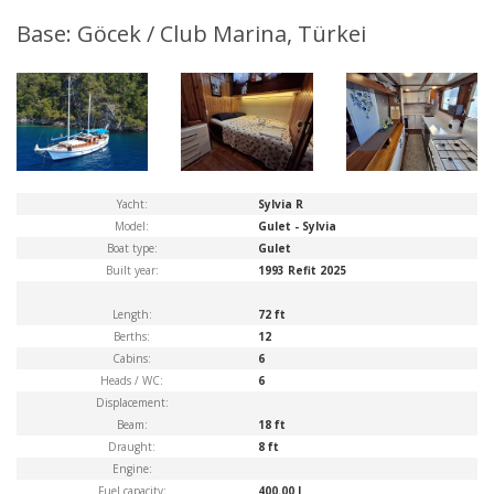
Base: Göcek / Club Marina, Türkei
Yacht:
Sylvia R
Model:
Gulet - Sylvia
Boat type:
Gulet
Built year:
1993 Refit 2025
Length:
72 ft
Berths:
12
Cabins:
6
Heads / WC:
6
Displacement:
Beam:
18 ft
Draught:
8 ft
Engine:
Fuel capacity:
400.00 l