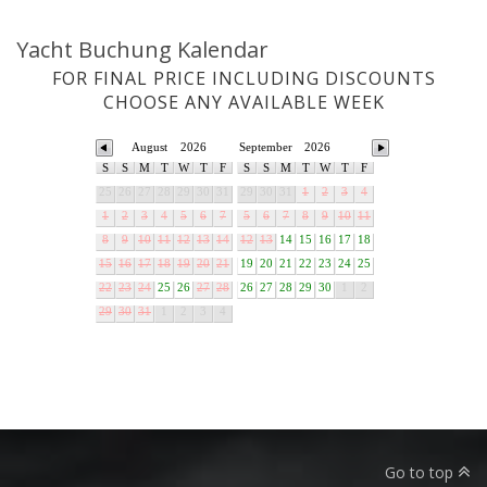
Yacht Buchung Kalendar
FOR FINAL PRICE INCLUDING DISCOUNTS
CHOOSE ANY AVAILABLE WEEK
August
2026
September
2026
S
S
M
T
W
T
F
S
S
M
T
W
T
F
25
26
27
28
29
30
31
29
30
31
1
2
3
4
1
2
3
4
5
6
7
5
6
7
8
9
10
11
8
9
10
11
12
13
14
12
13
14
15
16
17
18
15
16
17
18
19
20
21
19
20
21
22
23
24
25
22
23
24
25
26
27
28
26
27
28
29
30
1
2
29
30
31
1
2
3
4
Go to top