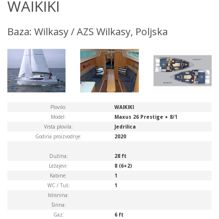
WAIKIKI
Baza: Wilkasy / AZS Wilkasy, Poljska
Plovilo:
WAIKIKI
Model:
Maxus 26 Prestige + 8/1
Vrsta plovila:
Jedrilica
Godina proizvodnje:
2020
Dužina:
28 ft
Ležajevi:
8 (6+2)
Kabine:
1
WC / Tuš:
1
Istisnina:
Širina:
Gaz:
6 ft