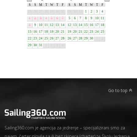
S
S
M
T
W
T
F
S
S
M
T
W
T
F
25
26
27
28
29
30
31
29
30
31
1
2
3
4
1
2
3
4
5
6
7
5
6
7
8
9
10
11
8
9
10
11
12
13
14
12
13
14
15
16
17
18
15
16
17
18
19
20
21
19
20
21
22
23
24
25
22
23
24
25
26
27
28
26
27
28
29
30
1
2
29
30
31
1
2
3
4
Go to top
Sailing360.com je agencija za jedrenje – specijalizirani smo za
najam, čarter plovila sa ili bez skipera (charter) te Školu Jedrenja.