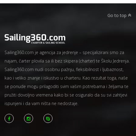
Go to top
Sailing360.com je agencija za jedrenje – specijalizirani smo za
najam, čarter plovila sa ili bez skipera (charter) te Školu Jedrenja.
Sailing360.com nudi osobnu pažnju, fleksibilnost i ljubaznost,
kao i veliko znanje i iskustvo u charteru. Kao rezultat toga, naše
se ponude mogu prilagoditi svim vašim potrebama i željama te
pružiti dovoljno vremena kako bi se osiguralo da su svi zahtjevi
ispunjeni i da vam ništa ne nedostaje.