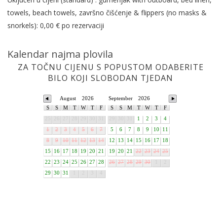
towels, beach towels, završno čišćenje & flippers (no masks &
snorkels): 0,00 € po rezervaciji
Kalendar najma plovila
ZA TOČNU CIJENU S POPUSTOM ODABERITE
BILO KOJI SLOBODAN TJEDAN
August
2026
September
2026
S
S
M
T
W
T
F
S
S
M
T
W
T
F
25
26
27
28
29
30
31
29
30
31
1
2
3
4
1
2
3
4
5
6
7
5
6
7
8
9
10
11
8
9
10
11
12
13
14
12
13
14
15
16
17
18
15
16
17
18
19
20
21
19
20
21
22
23
24
25
22
23
24
25
26
27
28
26
27
28
29
30
1
2
29
30
31
1
2
3
4