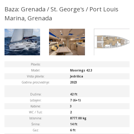
Baza: Grenada / St. George's / Port Louis
Marina, Grenada
Plovilo:
Model:
Moorings 42.3
Vrsta plovila:
Jedrilica
Godina proizvodnje:
2023
Dužina:
42 ft
Ležajevi:
7 (6+1)
Kabine:
3
WC / Tuš:
2
Istisnina:
8777.00 kg
Širina:
14 ft
Gaz:
6 ft