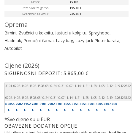
Motor:
45 HP
Rezervoar za gorivo:
195.00 l
Rezervoar za vodu:
235.00 l
Oprema
Bimini, Zvučnici u kokpitu, Jastuci u kokpitu, Sprayhood,
Hladnjak, Pomoćni čamac
Lazy bag, Lazy jack
Ploter karata,
Autopilot
Cijene (2026)
SIGURNOSNI DEPOZIT: 5.865,00 €
31.01.
07.02.
14.02.
16.02.
15.08.
03.10.
24.10.
31.10.
07.11.
14.11.
21.11.
28.11.
05.12.
12.12.
19.12.
26.12.
-
-
-
-
-
-
-
-
-
-
-
-
-
-
-
-
07.02.
14.02.
16.02.
15.08.
03.10.
24.10.
31.10.
07.11.
14.11.
21.11.
28.11.
05.12.
12.12.
19.12.
26.12.
31.12.
4.585
5.250
2.415
2.730
3.010
3.290
2.870
3.465
5.075
3.605
3.920
3.500
5.040
7.000
€
€
€
€
€
€
€
€
€
€
€
€
€
€
*Sve cijene su u EUR
OBAVEZNE DODATNE OPCIJE
Uključen u cijeni (standard) : gumenjak with outboard, bed linen,