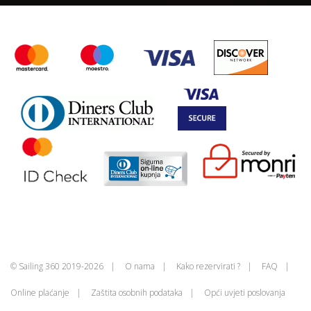
© Sailing 360 2019-2026
O nama
Kako rezervirati ?
FAQ
Online plaćanje
Zaštita osobnih podataka
Opći uvjeti poslovanja