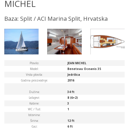
MICHEL
Baza: Split / ACI Marina Split, Hrvatska
Plovilo:
JEAN MICHEL
Model:
Beneteau Oceanis 35
Vrsta plovila:
Jedrilica
Godina proizvodnje:
2016
Dužina:
34 ft
Ležajevi:
8 (6+2)
Kabine:
3
WC / Tuš:
1
Istisnina:
Širina:
12 ft
Gaz:
6 ft