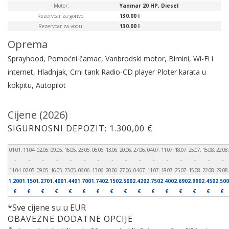
Motor:
Yanmar 20 HP, Diesel
Rezervoar za gorivo:
130.00 l
Rezervoar za vodu:
130.00 l
Oprema
Sprayhood, Pomoćni čamac, Vanbrodski motor, Bimini, Wi-Fi i
internet, Hladnjak, Crni tank
Radio-CD player
Ploter karata u
kokpitu, Autopilot
Cijene (2026)
SIGURNOSNI DEPOZIT: 1.300,00 €
01.01.
11.04.
02.05.
09.05.
16.05.
23.05.
06.06.
13.06.
20.06.
27.06.
04.07.
11.07.
18.07.
25.07.
15.08.
22.08.
-
-
-
-
-
-
-
-
-
-
-
-
-
-
-
-
11.04.
02.05.
09.05.
16.05.
23.05.
06.06.
13.06.
20.06.
27.06.
04.07.
11.07.
18.07.
25.07.
15.08.
22.08.
29.08.
1.200
1.150
1.270
1.400
1.440
1.700
1.740
2.150
2.500
2.420
2.750
2.400
2.690
2.990
2.450
2.500
€
€
€
€
€
€
€
€
€
€
€
€
€
€
€
€
*Sve cijene su u EUR
OBAVEZNE DODATNE OPCIJE