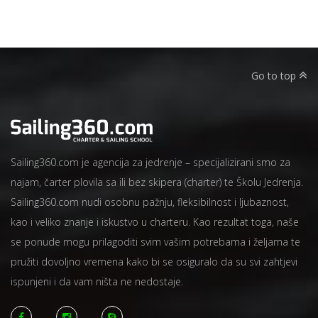
Go to top
Sailing360.com je agencija za jedrenje – specijalizirani smo za
najam, čarter plovila sa ili bez skipera (charter) te Školu Jedrenja.
Sailing360.com nudi osobnu pažnju, fleksibilnost i ljubaznost,
kao i veliko znanje i iskustvo u charteru. Kao rezultat toga, naše
se ponude mogu prilagoditi svim vašim potrebama i željama te
pružiti dovoljno vremena kako bi se osiguralo da su svi zahtjevi
ispunjeni i da vam ništa ne nedostaje.