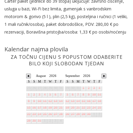
Čarter paket (jedrilice do 39 stopa) uključuje: završno čišćenje,
usluga u bazi, Wi-Fi bez limita, gumenjak s vanbrodskim
motorom & gorivo (5 l ), plin (2,5 kg), posteljina i ručnici (1 veliki,
1 mali ručnik/osoba), paket dobrodošlice, PDV: 280,00 € po
rezervaciji, Boravišna pristojba/osoba: 1,33 € po osobi/noćenju
Kalendar najma plovila
ZA TOČNU CIJENU S POPUSTOM ODABERITE
BILO KOJI SLOBODAN TJEDAN
August
2026
September
2026
S
S
M
T
W
T
F
S
S
M
T
W
T
F
25
26
27
28
29
30
31
29
30
31
1
2
3
4
1
2
3
4
5
6
7
5
6
7
8
9
10
11
8
9
10
11
12
13
14
12
13
14
15
16
17
18
15
16
17
18
19
20
21
19
20
21
22
23
24
25
22
23
24
25
26
27
28
26
27
28
29
30
1
2
29
30
31
1
2
3
4