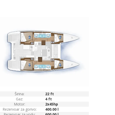
Širina:
22 ft
Gaz:
4 ft
Motor:
2x45hp
Rezervoar za gorivo:
400.00 l
Rezervoar za vodu:
600.00 l