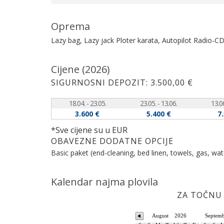
Oprema
Lazy bag, Lazy jack
Ploter karata, Autopilot
Radio-CD
Cijene (2026)
SIGURNOSNI DEPOZIT: 3.500,00 €
18.04. - 23.05.
23.05. - 13.06.
13.06
3.600 €
5.400 €
7
*Sve cijene su u EUR
OBAVEZNE DODATNE OPCIJE
Basic paket (end-cleaning, bed linen, towels, gas, wat
Kalendar najma plovila
ZA TOČNU 
August
2026
Septem