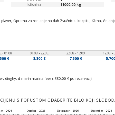
Istisnina:
11000.00 kg
 player, Oprema za ronjenje na dah
Zvučnici u kokpitu, Klima, Grija
. - 01.08.
01.08. - 22.08.
22.08. - 12.09.
12.09. - 
.500 €
8.800 €
7.500 €
5.700
er, dinghy, d-marin marina fees): 380,00 € po rezervaciji
CIJENU S POPUSTOM ODABERITE BILO KOJI SLOBO
ber
2026
October
2026
November
2026
December
2026