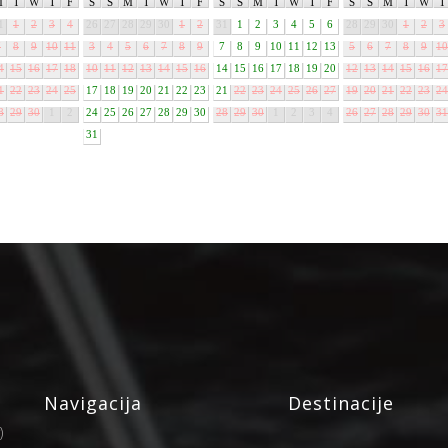
M
T
W
T
F
S
S
M
T
W
T
F
S
S
M
T
W
T
F
S
S
M
T
W
T
1
1
2
3
4
26
27
28
29
30
1
2
31
1
2
3
4
5
6
28
29
30
1
2
3
7
8
9
10
11
3
4
5
6
7
8
9
7
8
9
10
11
12
13
5
6
7
8
9
10
4
15
16
17
18
10
11
12
13
14
15
16
14
15
16
17
18
19
20
12
13
14
15
16
17
1
22
23
24
25
17
18
19
20
21
22
23
21
22
23
24
25
26
27
19
20
21
22
23
24
8
29
30
1
2
24
25
26
27
28
29
30
28
29
30
1
2
3
4
26
27
28
29
30
31
31
Navigacija
Destinacije
)