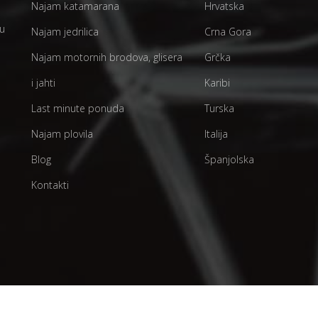
Najam katamarana
Hrvatska
 u
Najam jedrilica
Crna Gora
Najam motornih brodova, glisera
Grčka
i jahti
Karibi
Last minute ponuda
Turska
Najam plovila
Italija
Blog
Španjolska
Kontakti