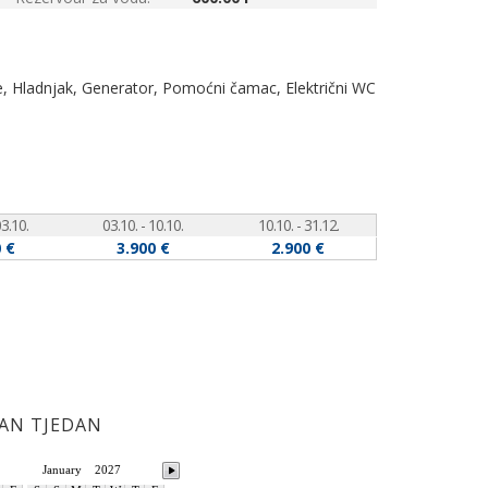
nje, Hladnjak, Generator, Pomoćni čamac, Električni WC
03.10.
03.10. - 10.10.
10.10. - 31.12.
 €
3.900 €
2.900 €
DAN TJEDAN
January
2027