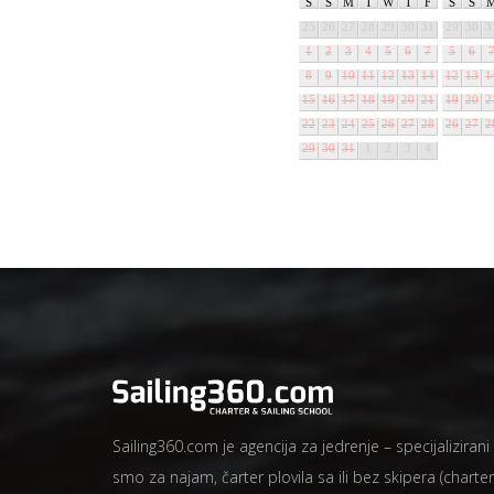
S
S
M
T
W
T
F
S
S
25
26
27
28
29
30
31
29
30
3
1
2
3
4
5
6
7
5
6
8
9
10
11
12
13
14
12
13
1
15
16
17
18
19
20
21
19
20
2
22
23
24
25
26
27
28
26
27
2
29
30
31
1
2
3
4
Sailing360.com je agencija za jedrenje – specijalizirani
smo za najam, čarter plovila sa ili bez skipera (charter