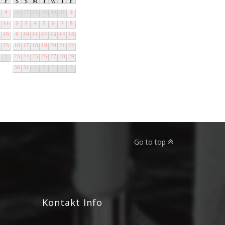
F
S
S
M
T
W
T
F
4
26
27
28
29
30
31
1
11
2
3
4
5
6
7
8
18
9
10
11
12
13
14
15
25
16
17
18
19
20
21
22
1
23
24
25
26
27
28
29
30
31
1
2
3
4
5
Go to top
Kontakt Info