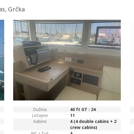
as, Grčka
Dužina:
40 ft GT : 24
Ležajevi:
11
Kabine:
4 (4 double cabins + 2
crew cabins)
WC / Tuš:
4