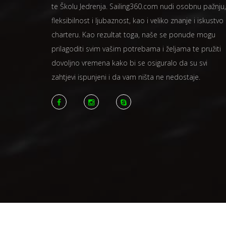
te Školu Jedrenja. Sailing360.com nudi osobnu pažnju,
fleksibilnost i ljubaznost, kao i veliko znanje i iskustvo
charteru. Kao rezultat toga, naše se ponude mogu
prilagoditi svim vašim potrebama i željama te pružiti
dovoljno vremena kako bi se osiguralo da su svi
zahtjevi ispunjeni i da vam ništa ne nedostaje.