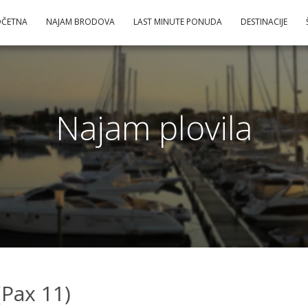
OČETNA
NAJAM BRODOVA
LAST MINUTE PONUDA
DESTINACIJE
Najam plovila
Pax 11)